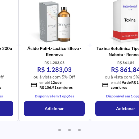
PR
IM
UR
NA
PR
AV
PR
IM
UR
NA
 A 200u
Ácido Poli-L-Lactico Elleva -
Toxina Botulínica Tip
a
Rennova
Nabota - Renno
R$ 1.283,03
R$ 861,84
4
R$ 1.283,03
R$ 861,8
ff
ou à vista com 5% Off
ou à vista com 5%
em até
12x de
em até
9x de R$ 
s
R$ 106,91 sem juros
com juros
es
Disponível em 1 opções
Disponível em 1 op
Adicionar
Adicionar