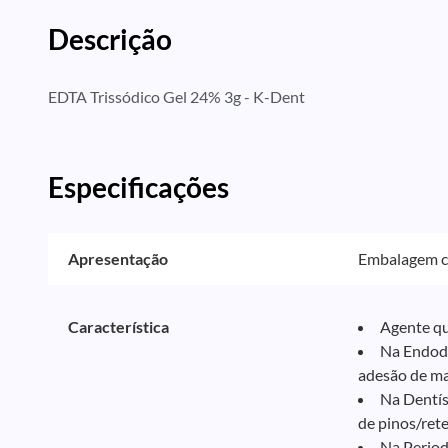
Descrição
EDTA Trissódico Gel 24% 3g - K-Dent
Especificações
Apresentação
Embalagem co
Característica
Agente que
Na Endodo
adesão de mat
Na Dentís
de pinos/ret
Na Period