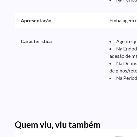
Apresentação
Embalagem co
Característica
Agente que
Na Endodo
adesão de mat
Na Dentís
de pinos/ret
Na Period
Quem viu, viu também