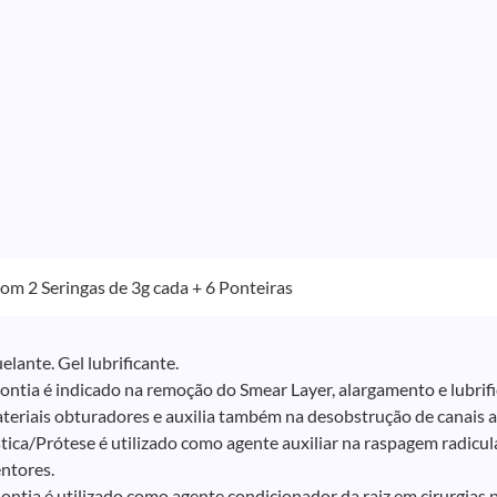
m 2 Seringas de 3g cada + 6 Ponteiras
lante. Gel lubrificante.
ntia é indicado na remoção do Smear Layer, alargamento e lubrific
eriais obturadores e auxilia também na desobstrução de canais at
tica/Prótese é utilizado como agente auxiliar na raspagem radicu
entores.
ontia é utilizado como agente condicionador da raiz em cirurgias 