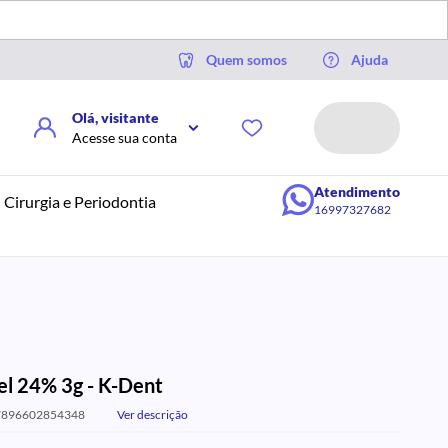
Quem somos
Ajuda
Olá, visitante
Acesse sua conta
Atendimento
Cirurgia e Periodontia
16997327682
el 24% 3g - K-Dent
7896602854348
Ver descrição