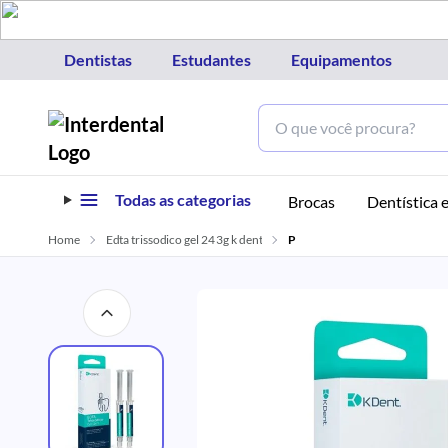
Dentistas
Estudantes
Equipamentos
Todas as categorias
Brocas
Dentística e
Home
Edta trissodico gel 24 3g k dent
P