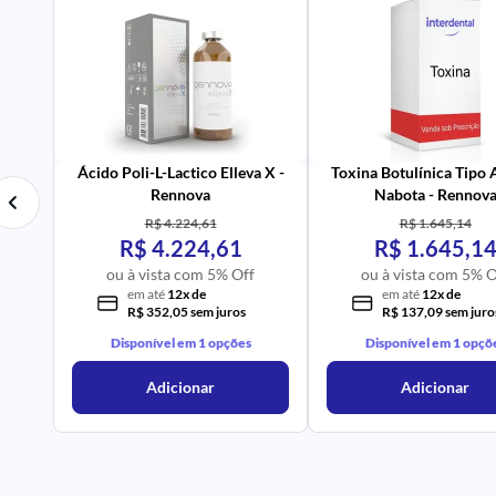
PR
IM
UR
NA
PR
AV
Ácido Poli-L-Lactico Elleva X -
Toxina Botulínica Tipo
Rennova
Nabota - Rennov
R$ 4.224,61
R$ 1.645,14
R$ 4.224,61
R$ 1.645,1
ou à vista com 5% Off
ou à vista com 5% O
em até
12x de
em até
12x de
R$ 352,05 sem juros
R$ 137,09 sem juro
Disponível em 1 opções
Disponível em 1 opçõ
Adicionar
Adicionar