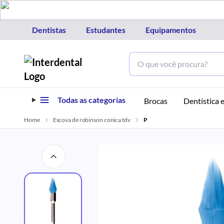
Dentistas
Estudantes
Equipamentos
Todas as categorias
Brocas
Dentística e
Home
Escova de robinson conica tdv
P