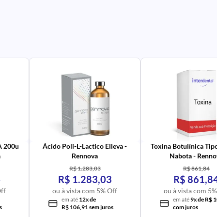
PR
IM
UR
NA
PR
AV
PR
IM
UR
NA
 A 200u
Ácido Poli-L-Lactico Elleva -
Toxina Botulínica Tip
a
Rennova
Nabota - Renno
R$ 1.283,03
R$ 861,84
4
R$ 1.283,03
R$ 861,8
ff
ou à vista com 5% Off
ou à vista com 5%
em até
12x de
em até
9x de R$ 
s
R$ 106,91 sem juros
com juros