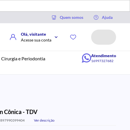
Quem somos
Ajuda
Olá, visitante
Acesse sua conta
Atendimento
Cirurgia e Periodontia
16997327682
n Cônica - TDV
7897990399404
Ver descrição