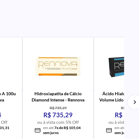
PR
AV
PR
IM
UR
NA
PR
AV
PR
IM
UR
NA
o A 100u
Hidroxiapatita de Cálcio
Ácido Hialurônico 
va
Diamond Intense - Rennova
Volume Lido com 1 s
- Rennova
R$ 735,29
R$ 622,40
4
R$ 735,29
R$ 622,
 Off
ou à vista com 5% Off
ou à vista com 
101,31
em até
7x de R$ 105,04
em até
6x de R
sem juros
sem juros