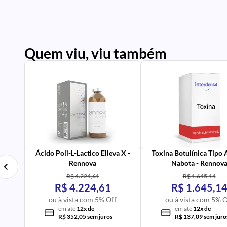
Quem viu, viu também
PR
IM
UR
NA
PR
AV
Ácido Poli-L-Lactico Elleva X -
Toxina Botulínica Tipo
Rennova
Nabota - Rennov
R$ 4.224,61
R$ 1.645,14
R$ 4.224,61
R$ 1.645,1
ou à vista com 5% Off
ou à vista com 5% O
em até
12x de
em até
12x de
R$ 352,05 sem juros
R$ 137,09 sem juro