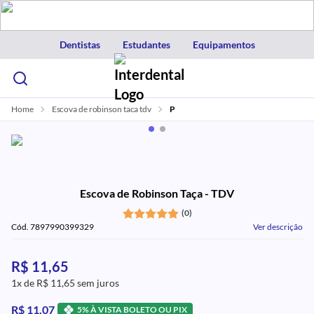
Dentistas
Estudantes
Equipamentos
Home
Escova de robinson taca tdv
P
Escova de Robinson Taça - TDV
(0)
Cód. 7897990399329
Ver descrição
R$ 11,65
1x de R$ 11,65 sem juros
R$ 11,07
5% À VISTA BOLETO OU PIX