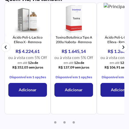
PR
IM
UR
NA
PR
AV
PR
IM
UR
NA
Ácido Poli-L-Lactico
Toxina Botulínica Tipo A
Ácido Poli-L-Lac
Elleva X - Rennova
200u Nabota - Rennova
Elleva - Renn
R$ 4.224,61
R$ 1.645,14
R$ 1.283,
ou à vista com 5% Off
ou à vista com 5% Off
ou à vista com 
em até
12x de
em até
12x de
em até
12x d
R$ 352,05 sem juros
R$ 137,09 sem juros
R$ 106,91 sem j
Disponível em 1 opções
Disponível em 1 opções
Disponível em 1 
Adicionar
Adicionar
Adicionar