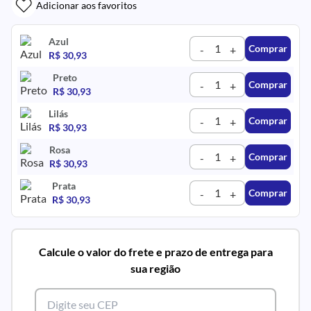
Adicionar aos favoritos
Azul
Comprar
-
+
R$ 30,93
Preto
Comprar
-
+
R$ 30,93
Lilás
Comprar
-
+
R$ 30,93
Rosa
Comprar
-
+
R$ 30,93
Prata
Comprar
-
+
R$ 30,93
Calcule o valor do frete e prazo de entrega para
sua região