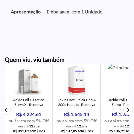
Apresentação
Embalagem com 1 Unidade.
Quem viu, viu também
PR
IM
UR
NA
PR
AV
PR
IM
UR
NA
Ácido Poli-L-Lactico
Toxina Botulínica Tipo A
Ácido Poli-L-Lac
Elleva X - Rennova
200u Nabota - Rennova
Elleva - Renn
R$ 4.224,61
R$ 1.645,14
R$ 1.283,
ou à vista com 5% Off
ou à vista com 5% Off
ou à vista com 
em até
12x de
em até
12x de
em até
12x d
R$ 352,05 sem juros
R$ 137,09 sem juros
R$ 106,91 sem j