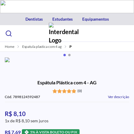
Dentistas
Estudantes
Equipamentos
Home
Espatula plastica com 4 ag
P
Espátula Plástica com 4 - AG
(0)
Cód. 7898124592487
Ver descrição
R$ 8,10
1x de R$ 8,10 sem juros
R$ 7,69
5% À VISTA BOLETO OU PIX