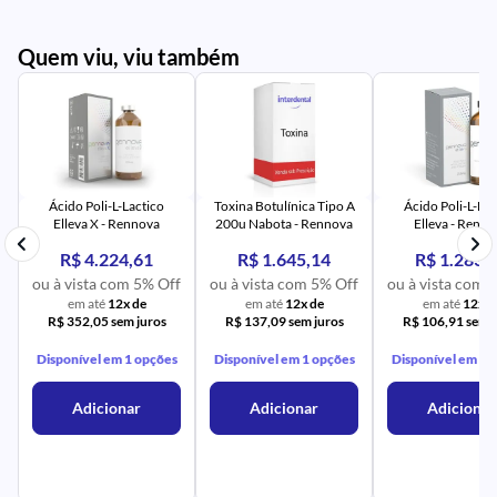
Quem viu, viu também
PR
IM
UR
NA
PR
AV
PR
IM
UR
NA
Ácido Poli-L-Lactico
Toxina Botulínica Tipo A
Ácido Poli-L-Lac
Elleva X - Rennova
200u Nabota - Rennova
Elleva - Renn
R$ 4.224,61
R$ 1.645,14
R$ 1.283,
ou à vista com 5% Off
ou à vista com 5% Off
ou à vista com 
em até
12x de
em até
12x de
em até
12x d
R$ 352,05 sem juros
R$ 137,09 sem juros
R$ 106,91 sem j
Disponível em 1 opções
Disponível em 1 opções
Disponível em 1 
Adicionar
Adicionar
Adicionar