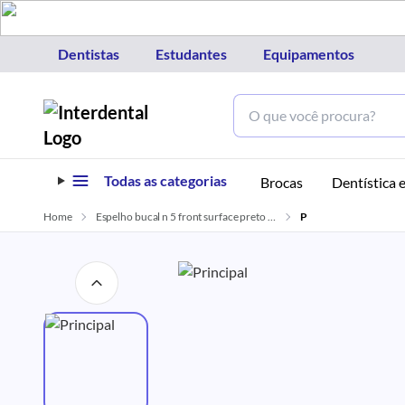
Dentistas
Estudantes
Equipamentos
Todas as categorias
Brocas
Dentística e
Home
Espelho bucal n 5 front surface preto com 12 quinelato
P