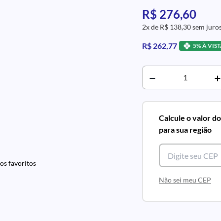
R$ 276,60
2x de R$ 138,30 sem juro
R$ 262,77
5% À VIS
Calcule o valor d
para sua região
os favoritos
Não sei meu CEP