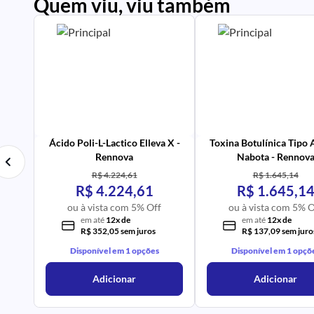
Quem viu, viu também
PR
IM
UR
NA
PR
AV
Ácido Poli-L-Lactico Elleva X -
Toxina Botulínica Tipo
Rennova
Nabota - Rennov
R$ 4.224,61
R$ 1.645,14
R$ 4.224,61
R$ 1.645,1
ou à vista com 5% Off
ou à vista com 5% O
em até
12x de
em até
12x de
R$ 352,05 sem juros
R$ 137,09 sem juro
Disponível em 1 opções
Disponível em 1 opçõ
Adicionar
Adicionar