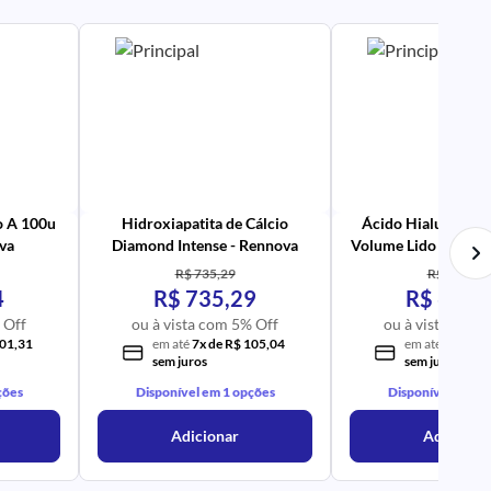
PR
AV
PR
IM
UR
NA
PR
AV
PR
IM
UR
NA
o A 100u
Hidroxiapatita de Cálcio
Ácido Hialurônico 
va
Diamond Intense - Rennova
Volume Lido com 1 s
- Rennova
R$ 735,29
R$ 622,40
4
R$ 735,29
R$ 622,
 Off
ou à vista com 5% Off
ou à vista com 
101,31
em até
7x de R$ 105,04
em até
6x de R
sem juros
sem juros
ções
Disponível em 1 opções
Disponível em 1 
Adicionar
Adicionar