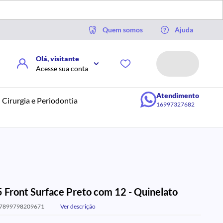
Quem somos
Ajuda
Olá, visitante
Acesse sua conta
Atendimento
Cirurgia e Periodontia
16997327682
5 Front Surface Preto com 12 - Quinelato
 7899798209671
Ver descrição