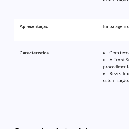
Apresentação
Embalagem c
Característica
Com tecno
A Front S
procediment
Revestime
esterilização.