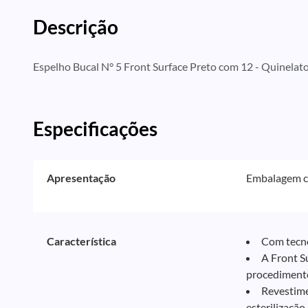
Descrição
Espelho Bucal N° 5 Front Surface Preto com 12 - Quinelat
Especificações
Apresentação
Embalagem c
Característica
Com tecno
A Front S
procediment
Revestime
esterilização.