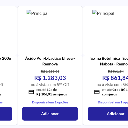
PR
IM
UR
NA
PR
AV
PR
IM
UR
NA
 A 200u
Ácido Poli-L-Lactico Elleva -
Toxina Botulínica Tip
a
Rennova
Nabota - Renno
R$ 1.283,03
R$ 861,84
4
R$ 1.283,03
R$ 861,8
ff
ou à vista com 5% Off
ou à vista com 5%
em até
12x de
em até
9x de R$ 
s
R$ 106,91 sem juros
com juros
es
Disponível em 1 opções
Disponível em 1 op
Adicionar
Adicionar