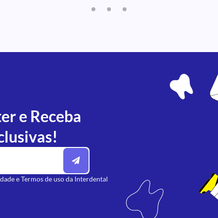
ter e Receba
clusivas!
idade
e
Termos de uso
da Interdental