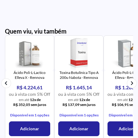
Quem viu, viu também
PR
IM
UR
NA
PR
AV
PR
IM
UR
NA
Ácido Poli-L-Lactico
Toxina Botulínica Tipo A
Ácido Poli-L-Lac
Elleva X - Rennova
200u Nabota - Rennova
Elleva - Renn
R$ 4.224,61
R$ 1.645,14
R$ 1.283,
ou à vista com 5% Off
ou à vista com 5% Off
ou à vista com 
em até
12x de
em até
12x de
em até
12x d
R$ 352,05 sem juros
R$ 137,09 sem juros
R$ 106,91 sem j
Disponível em 1 opções
Disponível em 1 opções
Disponível em 1 
Adicionar
Adicionar
Adicionar