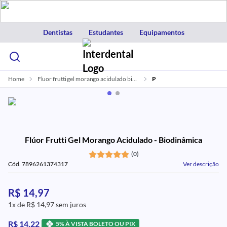
Dentistas
Estudantes
Equipamentos
Home
Fluor frutti gel morango acidulado biodinamica
P
Flúor Frutti Gel Morango Acidulado - Biodinâmica
(0)
Cód. 7896261374317
Ver descrição
R$ 14,97
1x de R$ 14,97 sem juros
R$ 14,22
5% À VISTA BOLETO OU PIX