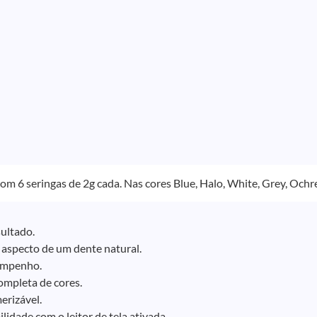
m 6 seringas de 2g cada. Nas cores Blue, Halo, White, Grey, Ochr
ultado.
aspecto de um dente natural.
mpenho.
ompleta de cores.
erizável.
idade com o leitor de tela ativada.