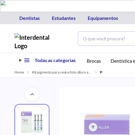
Dentistas
Estudantes
Equipamentos
Todas as categorias
Brocas
Dentística e
Home
Kit pigmento para resina foto allure artcolor yller
P