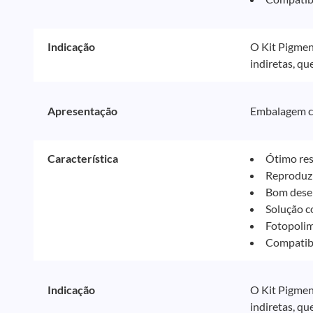
Indicação
O Kit Pigment
indiretas, qu
Apresentação
Embalagem co
Característica
Ótimo res
Reproduz 
Bom dese
Solução c
Fotopolim
Compatibil
Indicação
O Kit Pigment
indiretas, qu