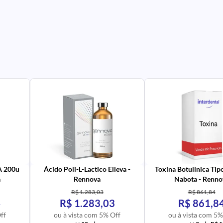
PR
IM
UR
NA
PR
AV
PR
IM
UR
NA
 A 200u
Ácido Poli-L-Lactico Elleva -
Toxina Botulínica Tip
a
Rennova
Nabota - Renno
R$ 1.283,03
R$ 861,84
4
R$ 1.283,03
R$ 861,8
ff
ou à vista com 5% Off
ou à vista com 5%