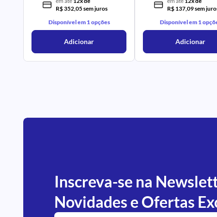
em até
12x de
em até
12x de
R$ 352,05 sem juros
R$ 137,09 sem juro
Disponível em 1 opções
Disponível em 1 opçõ
Adicionar
Adicionar
Inscreva-se na Newslet
Novidades e Ofertas Ex