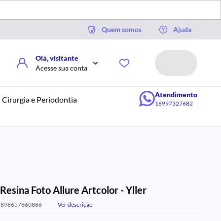
Quem somos
Ajuda
Olá, visitante
Acesse sua conta
Atendimento
Cirurgia e Periodontia
16997327682
Resina Foto Allure Artcolor - Yller
7898657860886
Ver descrição