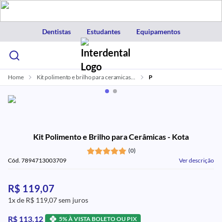
Dentistas
Estudantes
Equipamentos
Home
Kit polimento e brilho para ceramicas kota
P
Kit Polimento e Brilho para Cerâmicas - Kota
(0)
Cód. 7894713003709
Ver descrição
R$ 119,07
1x de R$ 119,07 sem juros
R$ 113,12
5% À VISTA BOLETO OU PIX