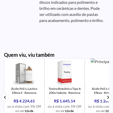
discos indicados para polimento e
brilho em cerâmicas e dentes. Pode
ser utilizado com auxílio de pastas
para acabamento, polimento e brilho.
Quem viu, viu também
PR
IM
UR
NA
PR
AV
PR
IM
UR
NA
Ácido Poli-L-Lactico
Toxina Botulínica Tipo A
Ácido Poli-L-Lac
Elleva X - Rennova
200u Nabota - Rennova
Elleva - Renn
R$ 4.224,61
R$ 1.645,14
R$ 1.283,
ou à vista com 5% Off
ou à vista com 5% Off
ou à vista com 
em até
12x de
em até
12x de
em até
12x d