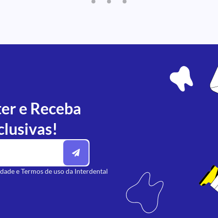
ter e Receba
clusivas!
idade
e
Termos de uso
da Interdental