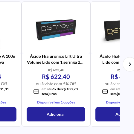
PR
AV
PR
IM
UR
NA
PR
AV
PR
IM
UR
NA
o A 100u
Ácido Hialurônico Lift Ultra
Ácido Hialurônico 
va
Volume Lido com 1 seringa 2ml
Lido com 1 serin
- Rennova
Rennova
R$ 622,40
R$ 420,65
4
R$ 622,40
R$ 420,
 Off
ou à vista com 5% Off
ou à vista com 
101,31
em até
6x de R$ 103,73
em até
4x de R
sem juros
sem juros
ções
Disponível em 1 opções
Disponível em 1 
Adicionar
Adicionar