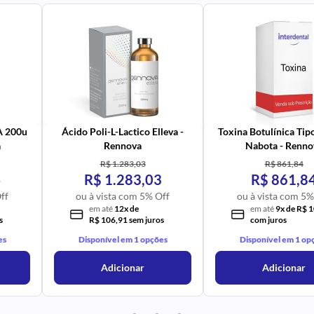
PR
IM
UR
NA
PR
AV
PR
IM
UR
NA
 A 200u
Ácido Poli-L-Lactico Elleva -
Toxina Botulínica Tip
a
Rennova
Nabota - Renno
R$ 1.283,03
R$ 861,84
4
R$ 1.283,03
R$ 861,8
ff
ou à vista com 5% Off
ou à vista com 5%
em até
12x de
em até
9x de R$ 
s
R$ 106,91 sem juros
com juros
es
Disponível em 1 opções
Disponível em 1 op
Adicionar
Adicionar