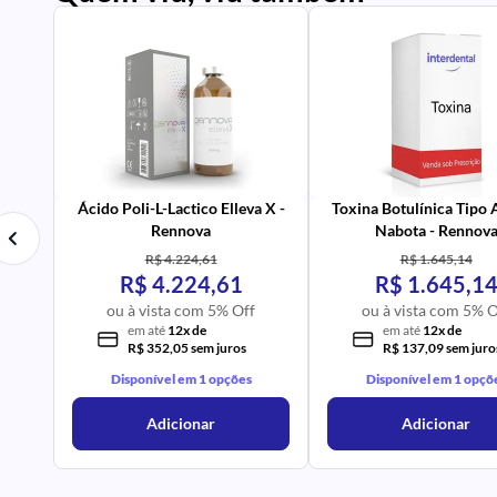
PR
IM
UR
NA
PR
AV
Ácido Poli-L-Lactico Elleva X -
Toxina Botulínica Tipo
Rennova
Nabota - Rennov
R$ 4.224,61
R$ 1.645,14
R$ 4.224,61
R$ 1.645,1
ou à vista com 5% Off
ou à vista com 5% O
em até
12x de
em até
12x de
R$ 352,05 sem juros
R$ 137,09 sem juro
Disponível em 1 opções
Disponível em 1 opçõ
Adicionar
Adicionar