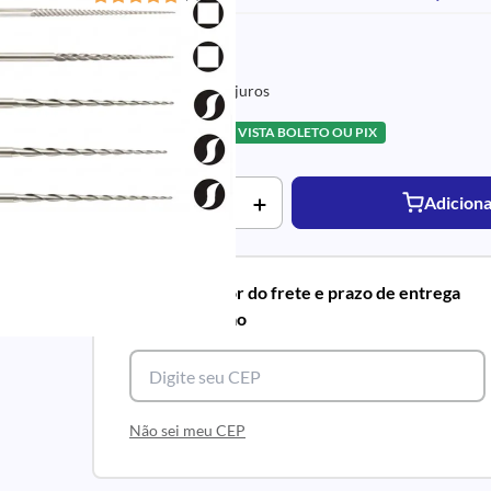
R$ 304,58
3x de R$ 101,52 sem juros
R$ 289,35
5% À VISTA BOLETO OU PIX
Adiciona
Calcule o valor do frete e prazo de entrega
para sua região
Não sei meu CEP