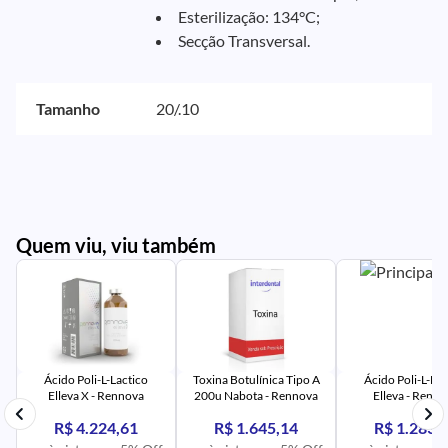
Esterilização: 134°C;
Secção Transversal.
Tamanho
20/.10
Quem viu, viu também
PR
IM
UR
NA
PR
AV
PR
IM
UR
NA
Ácido Poli-L-Lactico
Toxina Botulínica Tipo A
Ácido Poli-L-Lac
Elleva X - Rennova
200u Nabota - Rennova
Elleva - Renn
R$ 4.224,61
R$ 1.645,14
R$ 1.283,