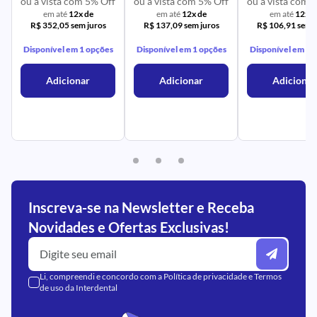
ou à vista com 5% Off
ou à vista com 5% Off
ou à vista com 
em até
12x de
em até
12x de
em até
12x d
R$ 352,05 sem juros
R$ 137,09 sem juros
R$ 106,91 sem j
Disponível em 1 opções
Disponível em 1 opções
Disponível em 1 
Adicionar
Adicionar
Adicionar
Inscreva-se na Newsletter e Receba
Novidades e Ofertas Exclusivas!
Li, compreendi e concordo com a
Política de privacidade
e
Termos
de uso
da Interdental