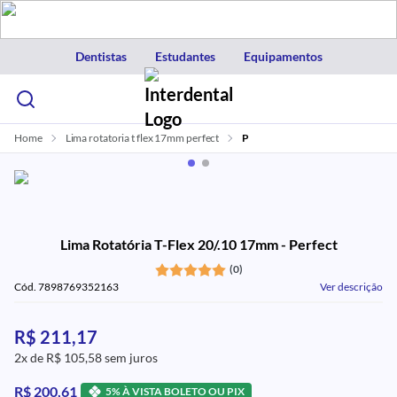
Dentistas
Estudantes
Equipamentos
Home
Lima rotatoria t flex 17mm perfect
P
Lima Rotatória T-Flex 20/.10 17mm - Perfect
(0)
Cód. 7898769352163
Ver descrição
R$ 211,17
2x de R$ 105,58 sem juros
R$ 200,61
5% À VISTA BOLETO OU PIX