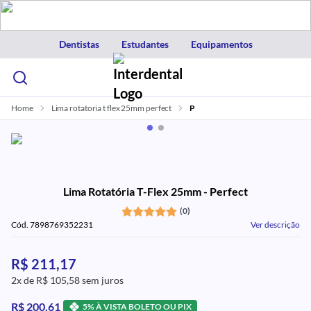
Dentistas
Estudantes
Equipamentos
Home
Lima rotatoria t flex 25mm perfect
P
Lima Rotatória T-Flex 25mm - Perfect
(0)
Cód. 7898769352231
Ver descrição
R$ 211,17
2x de R$ 105,58 sem juros
R$ 200,61
5% À VISTA BOLETO OU PIX