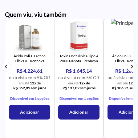
Quem viu, viu também
PR
IM
UR
NA
PR
AV
PR
IM
UR
NA
Ácido Poli-L-Lactico
Toxina Botulínica Tipo A
Ácido Poli-L-Lac
Elleva X - Rennova
200u Nabota - Rennova
Elleva - Renn
R$ 4.224,61
R$ 1.645,14
R$ 1.283,
ou à vista com 5% Off
ou à vista com 5% Off
ou à vista com 
em até
12x de
em até
12x de
em até
12x d
R$ 352,05 sem juros
R$ 137,09 sem juros
R$ 106,91 sem j
Disponível em 1 opções
Disponível em 1 opções
Disponível em 1 
Adicionar
Adicionar
Adicionar