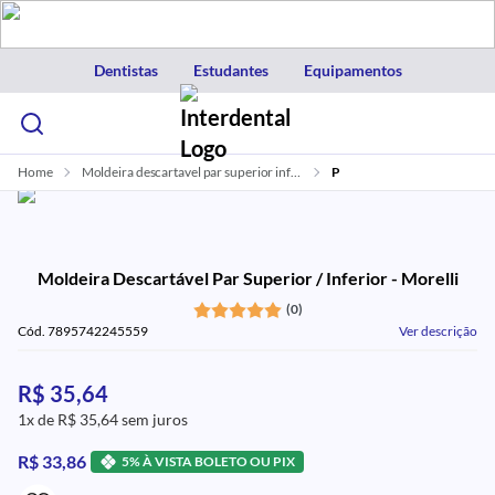
Dentistas
Estudantes
Equipamentos
Home
Moldeira descartavel par superior inferior morelli
P
Moldeira Descartável Par Superior / Inferior - Morelli
(0)
Cód. 7895742245559
Ver descrição
R$ 35,64
1x de R$ 35,64 sem juros
R$ 33,86
5% À VISTA BOLETO OU PIX