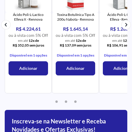
PR
IM
UR
NA
PR
AV
PR
IM
UR
NA
Ácido Poli-L-Lactico
Toxina Botulínica Tipo A
Ácido Poli-L-Lac
Elleva X - Rennova
200u Nabota - Rennova
Elleva - Renn
R$ 4.224,61
R$ 1.645,14
R$ 1.283,
ou à vista com 5% Off
ou à vista com 5% Off
ou à vista com 
em até
12x de
em até
12x de
em até
12x d
R$ 352,05 sem juros
R$ 137,09 sem juros
R$ 106,91 sem j
Disponível em 1 opções
Disponível em 1 opções
Disponível em 1 
Adicionar
Adicionar
Adicionar
Inscreva-se na Newsletter e Receba
Novidades e Ofertas Exclusivas!