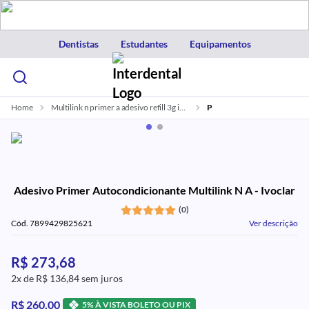
Dentistas
Estudantes
Equipamentos
Home
Multilink n primer a adesivo refill 3g ivoclar
P
Adesivo Primer Autocondicionante Multilink N A - Ivoclar
(0)
Cód. 7899429825621
Ver descrição
R$ 273,68
2x de R$ 136,84 sem juros
R$ 260,00
5% À VISTA BOLETO OU PIX