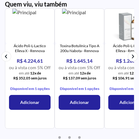
Quem viu, viu também
PR
IM
UR
NA
PR
AV
PR
IM
UR
NA
Ácido Poli-L-Lactico
Toxina Botulínica Tipo A
Ácido Poli-L-Lac
Elleva X - Rennova
200u Nabota - Rennova
Elleva - Renn
R$ 4.224,61
R$ 1.645,14
R$ 1.283,
ou à vista com 5% Off
ou à vista com 5% Off
ou à vista com 
em até
12x de
em até
12x de
em até
12x d
R$ 352,05 sem juros
R$ 137,09 sem juros
R$ 106,91 sem j
Disponível em 1 opções
Disponível em 1 opções
Disponível em 1 
Adicionar
Adicionar
Adicionar