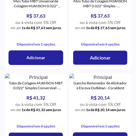
Mini Tubo MBT Universal de
Mini Tubo de Colagem MJANSON
Colagem MJANSON 0.022"
MBT 0.022" Simples -
Simples 1º e 2º Pré-Molares -
Orthometric
R$ 37,63
R$ 37,63
Orthometric
ou à vista com 5% Off
ou à vista com 5% Off
em até
1x de R$ 37,63 sem juros
em até
1x de R$ 37,63 sem juros
Disponível em 1 opções
Disponível em 4 opções
Adicionar
Adicionar
Tubo de Colagem MJANSON MBT
Gancho Removedor de Alinhador
0.022" Simples Conversível -
e Escova Outklean - Coraldent
Orthometric
R$ 41,32
R$ 20,14
ou à vista com 5% Off
ou à vista com 5% Off
em até
1x de R$ 41,32 sem juros
em até
1x de R$ 20,14 sem juros
Disponível em 4 opções
Disponível em 1 opções