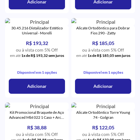
Adicionar
Adicionar
30.45.216 Distalizador Estético
Alicate Ortodôntico para Dobrar
Universal - Morelli
Fios 290 - Zatty
R$ 193,32
R$ 185,05
ou à vista com 5% Off
ou à vista com 5% Off
em até
1x de R$ 193,32 sem juros
em até
1x de R$ 185,05 sem juros
Disponível em 1 opções
Disponível em 1 opções
Adicionar
Adicionar
Kit Promocional Braquete de Aço
Alicate Ortodôntico Torre Young
Advanced Mbt 022 1 Caso + Arcos
74 - Golgran
+ 4 Tubos - Orthometric
R$ 38,88
R$ 122,05
ou à vista com 5% Off
ou à vista com 5% Off
em até
1x de R$ 38,88 sem juros
em até
1x de R$ 122,05 sem juros