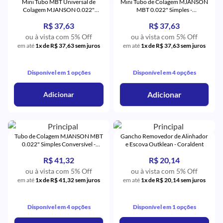
Mini Tubo MBT Universal de
Mini Tubo de Colagem MJANSON
Colagem MJANSON 0.022"
MBT 0.022" Simples -
Simples 1º e 2º Pré-Molares -
Orthometric
R$ 37,63
R$ 37,63
Orthometric
ou à vista com 5% Off
ou à vista com 5% Off
em até
1x de R$ 37,63 sem juros
em até
1x de R$ 37,63 sem juros
Disponível em 1 opções
Disponível em 4 opções
Adicionar
Adicionar
Tubo de Colagem MJANSON MBT
Gancho Removedor de Alinhador
0.022" Simples Conversível -
e Escova Outklean - Coraldent
Orthometric
R$ 41,32
R$ 20,14
ou à vista com 5% Off
ou à vista com 5% Off
em até
1x de R$ 41,32 sem juros
em até
1x de R$ 20,14 sem juros
Disponível em 4 opções
Disponível em 1 opções