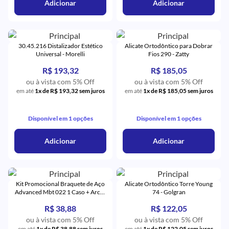
Adicionar
Adicionar
30.45.216 Distalizador Estético
Alicate Ortodôntico para Dobrar
Universal - Morelli
Fios 290 - Zatty
R$ 193,32
R$ 185,05
ou à vista com 5% Off
ou à vista com 5% Off
em até
1x de R$ 193,32 sem juros
em até
1x de R$ 185,05 sem juros
Disponível em 1 opções
Disponível em 1 opções
Adicionar
Adicionar
Kit Promocional Braquete de Aço
Alicate Ortodôntico Torre Young
Advanced Mbt 022 1 Caso + Arcos
74 - Golgran
+ 4 Tubos - Orthometric
R$ 38,88
R$ 122,05
ou à vista com 5% Off
ou à vista com 5% Off
em até
1x de R$ 38,88 sem juros
em até
1x de R$ 122,05 sem juros