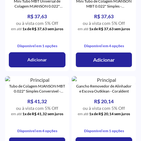
Mini Tubo MBT Universal de
Mini Tubo de Colagem MJANSON
Colagem MJANSON 0.022"
MBT 0.022" Simples -
Simples 1º e 2º Pré-Molares -
Orthometric
R$ 37,63
R$ 37,63
Orthometric
ou à vista com 5% Off
ou à vista com 5% Off
em até
1x de R$ 37,63 sem juros
em até
1x de R$ 37,63 sem juros
Disponível em 1 opções
Disponível em 4 opções
Adicionar
Adicionar
Tubo de Colagem MJANSON MBT
Gancho Removedor de Alinhador
0.022" Simples Conversível -
e Escova Outklean - Coraldent
Orthometric
R$ 41,32
R$ 20,14
ou à vista com 5% Off
ou à vista com 5% Off
em até
1x de R$ 41,32 sem juros
em até
1x de R$ 20,14 sem juros
Disponível em 4 opções
Disponível em 1 opções