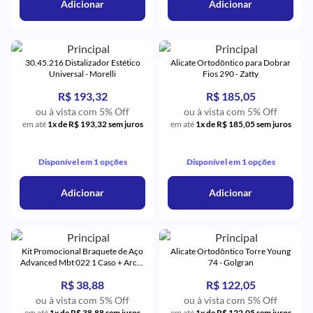
Adicionar
Adicionar
30.45.216 Distalizador Estético
Alicate Ortodôntico para Dobrar
Universal - Morelli
Fios 290 - Zatty
R$ 193,32
R$ 185,05
ou à vista com 5% Off
ou à vista com 5% Off
em até
1x de R$ 193,32 sem juros
em até
1x de R$ 185,05 sem juros
Disponível em 1 opções
Disponível em 1 opções
Adicionar
Adicionar
Kit Promocional Braquete de Aço
Alicate Ortodôntico Torre Young
Advanced Mbt 022 1 Caso + Arcos
74 - Golgran
+ 4 Tubos - Orthometric
R$ 38,88
R$ 122,05
ou à vista com 5% Off
ou à vista com 5% Off
em até
1x de R$ 38,88 sem juros
em até
1x de R$ 122,05 sem juros