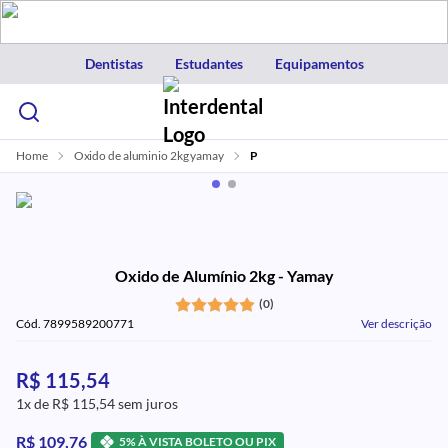
Dentistas
Estudantes
Equipamentos
Home
Oxido de aluminio 2kg yamay
P
Oxido de Alumínio 2kg - Yamay
(0)
Cód. 7899589200771
Ver descrição
R$ 115,54
1x de R$ 115,54 sem juros
R$ 109,76
5% À VISTA BOLETO OU PIX