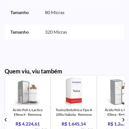
Tamanho
80 Micras
Tamanho
320 Micras
Quem viu, viu também
PR
IM
UR
NA
PR
AV
PR
IM
UR
NA
Ácido Poli-L-Lactico
Toxina Botulínica Tipo A
Ácido Poli-L-Lac
Elleva X - Rennova
200u Nabota - Rennova
Elleva - Renn
R$ 4.224,61
R$ 1.645,14
R$ 1.283,