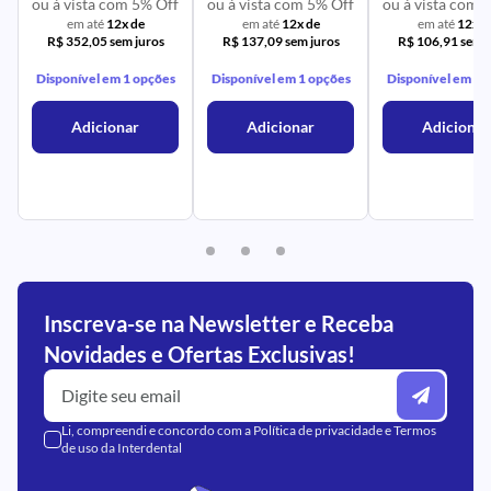
ou à vista com 5% Off
ou à vista com 5% Off
ou à vista com 
em até
12x de
em até
12x de
em até
12x d
R$ 352,05 sem juros
R$ 137,09 sem juros
R$ 106,91 sem j
Disponível em 1 opções
Disponível em 1 opções
Disponível em 1 
Adicionar
Adicionar
Adicionar
Inscreva-se na Newsletter e Receba
Novidades e Ofertas Exclusivas!
Li, compreendi e concordo com a
Política de privacidade
e
Termos
de uso
da Interdental