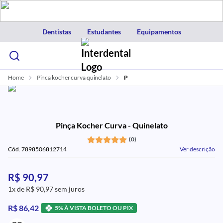
Dentistas
Estudantes
Equipamentos
Home
Pinca kocher curva quinelato
P
Pinça Kocher Curva - Quinelato
(0)
Cód. 7898506812714
Ver descrição
R$ 90,97
1x de R$ 90,97 sem juros
R$ 86,42
5% À VISTA BOLETO OU PIX