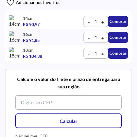
Adicionar aos favoritos
14cm
Comprar
-
+
R$ 90,97
16cm
Comprar
-
+
R$ 91,85
18cm
Comprar
-
+
R$ 104,38
Calcule o valor do frete e prazo de entrega para
sua região
Calcular
Não sei meu CEP