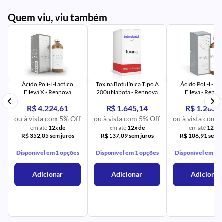
Quem viu, viu também
PR
IM
UR
NA
PR
AV
PR
IM
UR
NA
Ácido Poli-L-Lactico
Toxina Botulínica Tipo A
Ácido Poli-L-Lac
Elleva X - Rennova
200u Nabota - Rennova
Elleva - Renn
R$ 4.224,61
R$ 1.645,14
R$ 1.283,
ou à vista com 5% Off
ou à vista com 5% Off
ou à vista com 
em até
12x de
em até
12x de
em até
12x d
R$ 352,05 sem juros
R$ 137,09 sem juros
R$ 106,91 sem j
Disponível em 1 opções
Disponível em 1 opções
Disponível em 1 
Adicionar
Adicionar
Adicionar