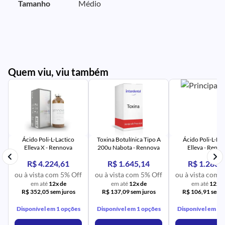
Tamanho
Médio
Quem viu, viu também
PR
IM
UR
NA
PR
AV
PR
IM
UR
NA
Ácido Poli-L-Lactico
Toxina Botulínica Tipo A
Ácido Poli-L-Lac
Elleva X - Rennova
200u Nabota - Rennova
Elleva - Renn
R$ 4.224,61
R$ 1.645,14
R$ 1.283,
ou à vista com 5% Off
ou à vista com 5% Off
ou à vista com 
em até
12x de
em até
12x de
em até
12x d
R$ 352,05 sem juros
R$ 137,09 sem juros
R$ 106,91 sem j
Disponível em 1 opções
Disponível em 1 opções
Disponível em 1 