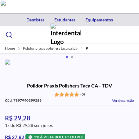
Dentistas
Estudantes
Equipamentos
Home
Polidor praxis polishers taca ca tdv
P
Polidor Praxis Polishers Taca CA - TDV
(0)
Cód. 7897990399589
Ver descrição
R$ 29,28
1x de R$ 29,28 sem juros
R$ 27,82
5% À VISTA BOLETO OU PIX