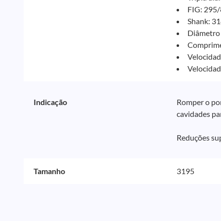
FIG: 295/
Shank: 31
Diâmetro 
Comprimen
Velocidad
Velocidad
Indicação
Romper o pon
cavidades par
Reduções sup
Tamanho
3195