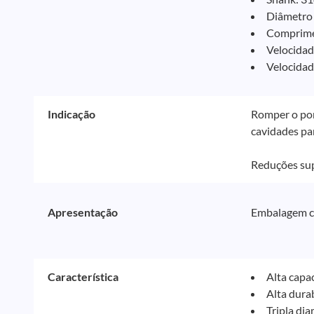
Diâmetro 
Comprimen
Velocidad
Velocidad
Indicação
Romper o pon
cavidades par
Reduções sup
Apresentação
Embalagem c
Característica
Alta capa
Alta dura
Tripla di