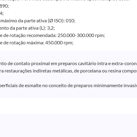
890;
4;
máximo da parte ativa (Ø ISO): 010;
to da parte ativa (L): 3,2;
e de rotação recomendada: 250.000-300.000 rpm;
e de rotação máxima: 450.000 rpm;
to de contato proximal em preparos cavitário intra e extra-coroná
a restaurações indiretas metálicas, de porcelana ou resina compos
erficiais de esmalte no conceito de preparos minimamente invasi