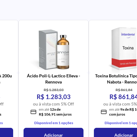
PR
IM
UR
NA
PR
AV
PR
IM
UR
NA
 A 200u
Ácido Poli-L-Lactico Elleva -
Toxina Botulínica Tip
a
Rennova
Nabota - Renno
R$ 1.283,03
R$ 861,84
4
R$ 1.283,03
R$ 861,8
ff
ou à vista com 5% Off
ou à vista com 5%
em até
12x de
em até
9x de R$ 
s
R$ 106,91 sem juros
com juros
es
Disponível em 1 opções
Disponível em 1 op
Adicionar
Adicionar