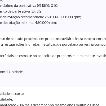
máximo da parte ativa (Ø ISO): 010;
to da parte ativa (L): 3,2;
e de rotação recomendada: 250.000-300.000 rpm;
e de rotação máxima: 450.000 rpm;
to de contato proximal em preparos cavitário intra e extra-coroná
a restaurações indiretas metálicas, de porcelana ou resina compos
erficiais de esmalte no conceito de preparos minimamente invasi
om 1 Unidade.
cidade de corte;
bilidade;
amantação: 70% mais desempenho mesmo após múltiplos usos.