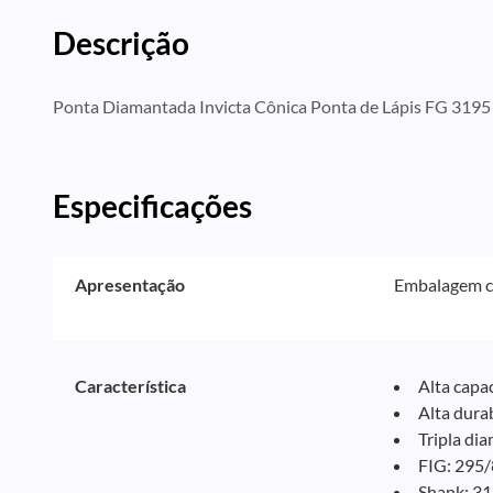
Descrição
Ponta Diamantada Invicta Cônica Ponta de Lápis FG 3195
Especificações
Apresentação
Embalagem c
Característica
Alta capa
Alta dura
Tripla di
FIG: 295/
Shank: 31