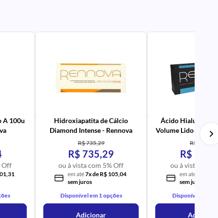
PR
AV
PR
IM
UR
NA
PR
AV
PR
IM
UR
NA
o A 100u
Hidroxiapatita de Cálcio
Ácido Hialurônico 
va
Diamond Intense - Rennova
Volume Lido com 1 s
- Rennova
R$ 735,29
R$ 622,40
4
R$ 735,29
R$ 622,
 Off
ou à vista com 5% Off
ou à vista com 
101,31
em até
7x de R$ 105,04
em até
6x de R
sem juros
sem juros
ções
Disponível em 1 opções
Disponível em 1 
Adicionar
Adicionar