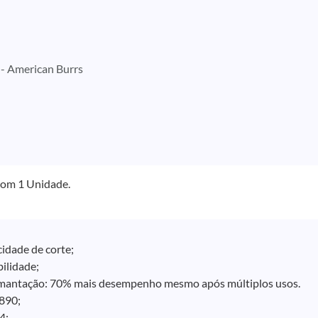
 - American Burrs
om 1 Unidade.
cidade de corte;
bilidade;
amantação: 70% mais desempenho mesmo após múltiplos usos.
890;
4;