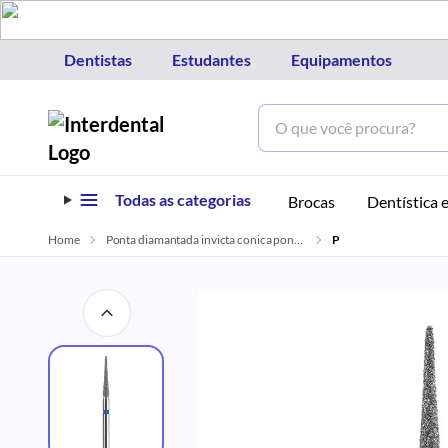
Dentistas
Estudantes
Equipamentos
Todas as categorias
Brocas
Dentística e
Home
Ponta diamantada invicta conica ponta de lapis fg 3195 american burrs
P