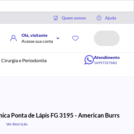
Quem somos
Ajuda
Olá, visitante
Acesse sua conta
Atendimento
Cirurgia e Periodontia
16997327682
nica Ponta de Lápis FG 3195 - American Burrs
Ver descrição