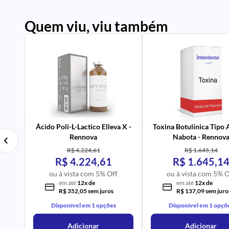
Quem viu, viu também
PR
IM
UR
NA
PR
AV
Ácido Poli-L-Lactico Elleva X -
Toxina Botulínica Tipo
Rennova
Nabota - Rennov
R$ 4.224,61
R$ 1.645,14
R$ 4.224,61
R$ 1.645,1
ou à vista com 5% Off
ou à vista com 5% O
em até
12x de
em até
12x de
R$ 352,05 sem juros
R$ 137,09 sem juro
Disponível em 1 opções
Disponível em 1 opçõ
Adicionar
Adicionar