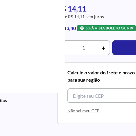
R$ 14,11
1x de R$ 14,11 sem juros
R$ 13,40
5% À VISTA BOLETO OU PIX
Calcule o valor do frete e prazo
para sua região
itos
Não sei meu CEP