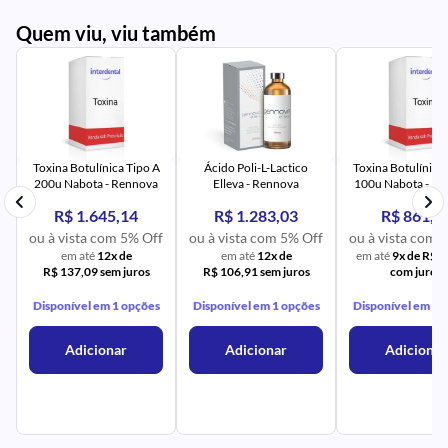
Quem viu, viu também
AV
PR
IM
UR
NA
PR
AV
PR
IM
UR
NA
Toxina Botulínica Tipo A
Ácido Poli-L-Lactico
Toxina Botulínica 
200u Nabota - Rennova
Elleva - Rennova
100u Nabota - R
R$ 1.645,14
R$ 1.283,03
R$ 861,8
f
ou à vista com 5% Off
ou à vista com 5% Off
ou à vista com 
em até
12x de
em até
12x de
em até
9x de R$ 
R$ 137,09 sem juros
R$ 106,91 sem juros
com juros
Disponível em 1 opções
Disponível em 1 opções
Disponível em 1 
Adicionar
Adicionar
Adicionar