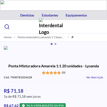
Dentistas
Estudantes
Equipamentos
Home
Ponta misturadora amarela 1 1 lysanda 20und
P
Ponta Misturadora Amarela 1:1 20 unidades - Lysanda
(0)
Cód. 7908783204628
Ver descrição
R$ 71,18
1x de R$ 71,18 sem juros
R$ 67,62
5% À VISTA BOLETO OU PIX