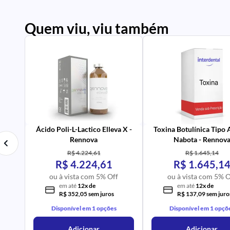
Quem viu, viu também
PR
IM
UR
NA
PR
AV
Ácido Poli-L-Lactico Elleva X -
Toxina Botulínica Tipo
Rennova
Nabota - Rennov
R$ 4.224,61
R$ 1.645,14
R$ 4.224,61
R$ 1.645,1
ou à vista com 5% Off
ou à vista com 5% O
em até
12x de
em até
12x de
R$ 352,05 sem juros
R$ 137,09 sem juro
Disponível em 1 opções
Disponível em 1 opçõ
Adicionar
Adicionar