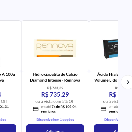
PR
AV
PR
IM
UR
NA
PR
AV
PR
IM
UR
NA
o A 100u
Hidroxiapatita de Cálcio
Ácido Hialurônico 
va
Diamond Intense - Rennova
Volume Lido com 1 s
- Rennova
R$ 735,29
R$ 622,40
4
R$ 735,29
R$ 622,
 Off
ou à vista com 5% Off
ou à vista com 
101,31
em até
7x de R$ 105,04
em até
6x de R
sem juros
sem juros
ções
Disponível em 1 opções
Disponível em 1 
Adicionar
Adicionar