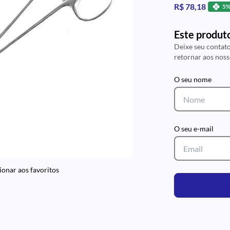
R$ 78,18
5%
Este produt
Deixe seu contat
retornar aos nos
O seu nome
O seu e-mail
ionar aos favoritos