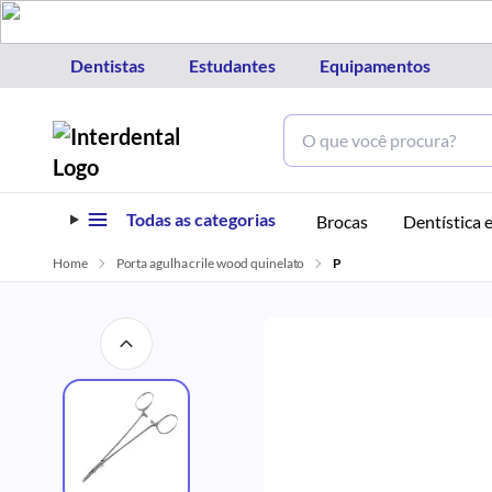
Dentistas
Estudantes
Equipamentos
Todas as categorias
Brocas
Dentística e
Home
Porta agulha crile wood quinelato
P