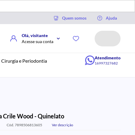
Quem somos
Ajuda
Olá, visitante
Acesse sua conta
Atendimento
Cirurgia e Periodontia
16997327682
a Crile Wood - Quinelato
Cód. 7898506813605
Ver descrição