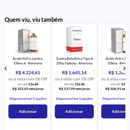
Quem viu, viu também
PR
IM
UR
NA
PR
AV
PR
IM
UR
NA
Ácido Poli-L-Lactico
Toxina Botulínica Tipo A
Ácido Poli-L-Lac
Elleva X - Rennova
200u Nabota - Rennova
Elleva - Renn
R$ 4.224,61
R$ 1.645,14
R$ 1.283,
ou à vista com 5% Off
ou à vista com 5% Off
ou à vista com 
em até
12x de
em até
12x de
em até
12x d
R$ 352,05 sem juros
R$ 137,09 sem juros
R$ 106,91 sem j
Disponível em 1 opções
Disponível em 1 opções
Disponível em 1 
Adicionar
Adicionar
Adicionar