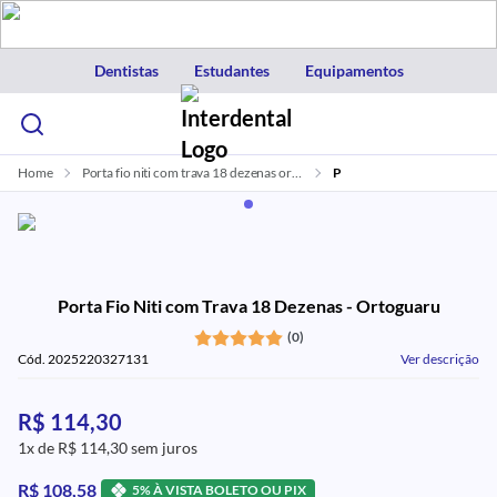
Dentistas
Estudantes
Equipamentos
Home
Porta fio niti com trava 18 dezenas ortoguaru
P
Porta Fio Niti com Trava 18 Dezenas - Ortoguaru
(0)
Cód. 2025220327131
Ver descrição
R$ 114,30
1x de R$ 114,30 sem juros
R$ 108,58
5% À VISTA BOLETO OU PIX