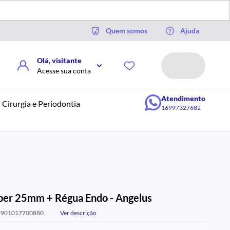
Quem somos
Ajuda
Olá, visitante
Acesse sua conta
Atendimento
Cirurgia e Periodontia
16997327682
per 25mm + Régua Endo - Angelus
7901017700880
Ver descrição