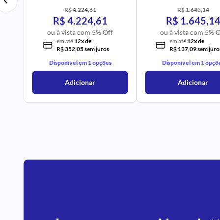
R$ 4.224,61
R$ 1.645,14
R$ 4.224,61
R$ 1.645,1
ou à vista com 5% Off
ou à vista com 5% O
em até
12x de
em até
12x de
R$ 352,05 sem juros
R$ 137,09 sem juro
Disponível em 1 opções
Disponível em 1 opçõ
Adicionar
Adicionar