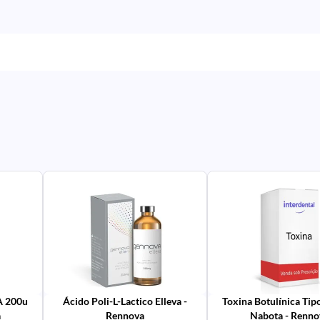
PR
IM
UR
NA
PR
AV
PR
IM
UR
NA
 A 200u
Ácido Poli-L-Lactico Elleva -
Toxina Botulínica Tip
a
Rennova
Nabota - Renno