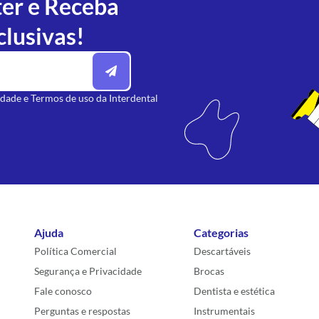
ter e Receba
clusivas!
idade
e
Termos de uso
da Interdental
Ajuda
Categorias
Política Comercial
Descartáveis
Segurança e Privacidade
Brocas
Fale conosco
Dentista e estética
Perguntas e respostas
Instrumentais