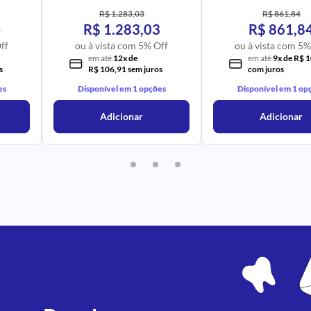
R$ 1.283,03
R$ 861,84
4
R$ 1.283,03
R$ 861,8
ff
ou à vista com 5% Off
ou à vista com 5%
em até
12x de
em até
9x de R$ 
s
R$ 106,91 sem juros
com juros
es
Disponível em 1 opções
Disponível em 1 op
Adicionar
Adicionar