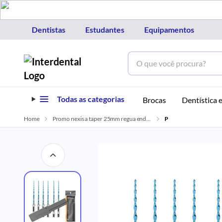
Dentistas
Estudantes
Equipamentos
Todas as categorias
Brocas
Dentística e
Home
Promo nexis a taper 25mm regua endo angelus
P