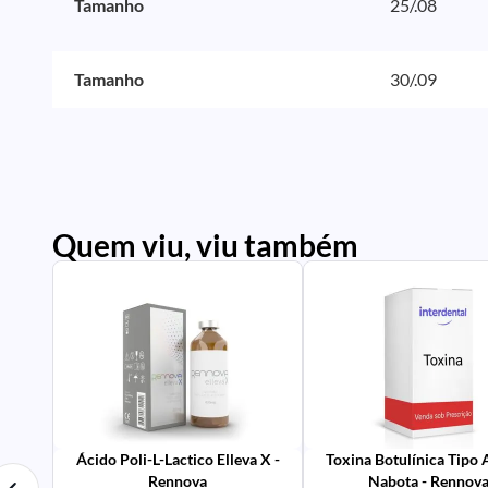
Tamanho
25/.08
Tamanho
30/.09
Quem viu, viu também
PR
IM
UR
NA
PR
AV
Ácido Poli-L-Lactico Elleva X -
Toxina Botulínica Tipo
Rennova
Nabota - Rennov