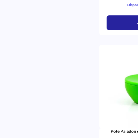
MAC
Dispon
JON
GOLGRAN
EVODEN
CORALDENT
BEGO
YLLER
VOCO DO BRASIL
TOKUYAMA
NSK
NORDIN
MK LIFE
MICRODONT
KG SORENSEN
IVOCLAR
INDUSBELLO
ESSENCE DENTAL
DENTAL NEWS
BIODINAMICA
VILLEVIE
TECNOFIX
Pote Paladon 
SS WHITE