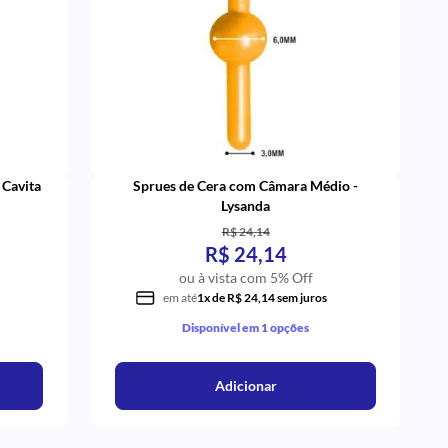
 Cavita
Sprues de Cera com Câmara Médio -
Lysanda
R$ 24,14
R$ 24,14
ou à vista com 5% Off
em até
1x de R$ 24,14 sem juros
Disponível em 1 opções
Adicionar