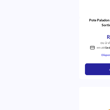
6B
3M
Pote Paladon
Sort
R
ou à v
em até
1x 
Dispon