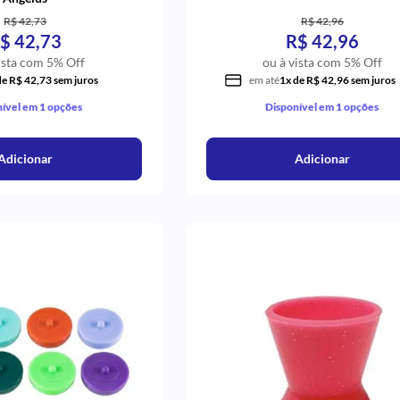
R$ 42,73
R$ 42,96
$ 42,73
R$ 42,96
ista com 5% Off
ou à vista com 5% Off
de R$ 42,73 sem juros
em até
1x de R$ 42,96 sem juros
ível em 1 opções
Disponível em 1 opções
Adicionar
Adicionar