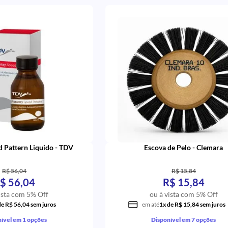
d Pattern Liquido - TDV
Escova de Pelo - Clemara
R$ 56,04
R$ 15,84
$ 56,04
R$ 15,84
ista com 5% Off
ou à vista com 5% Off
de R$ 56,04 sem juros
em até
1x de R$ 15,84 sem juros
ível em 1 opções
Disponível em 7 opções