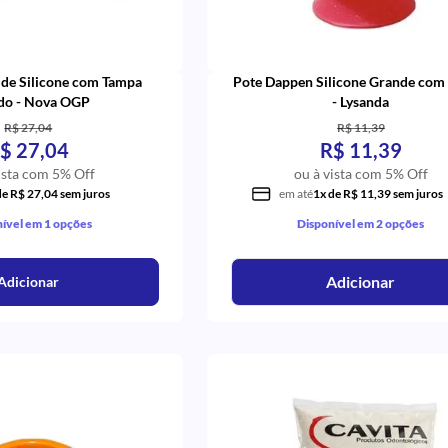
 de Silicone com Tampa
Pote Dappen Silicone Grande com 
ido - Nova OGP
- Lysanda
R$ 27,04
R$ 11,39
$ 27,04
R$ 11,39
ista com 5% Off
ou à vista com 5% Off
de R$ 27,04 sem juros
em até
1x de R$ 11,39 sem juros
ível em 1 opções
Disponível em 2 opções
Adicionar
Adicionar