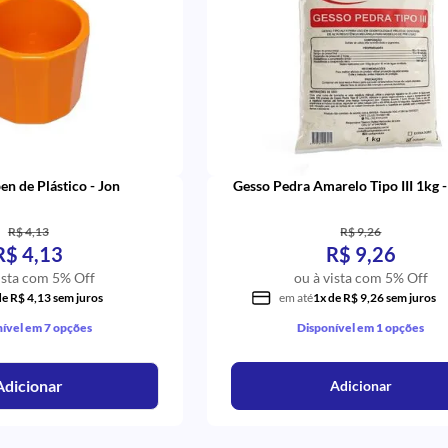
n de Plástico - Jon
Gesso Pedra Amarelo Tipo III 1kg -
R$ 4,13
R$ 9,26
R$ 4,13
R$ 9,26
ista com 5% Off
ou à vista com 5% Off
de R$ 4,13 sem juros
em até
1x de R$ 9,26 sem juros
ível em 7 opções
Disponível em 1 opções
Adicionar
Adicionar