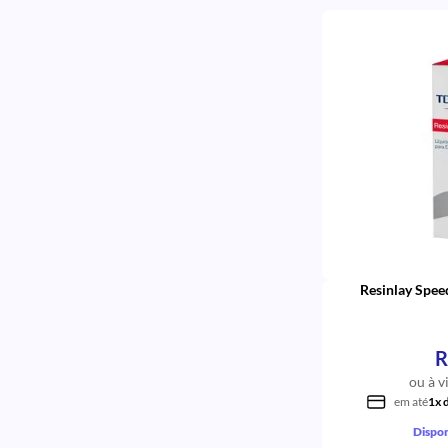
Resinlay Spee
R
ou à v
em até
1x 
Dispon