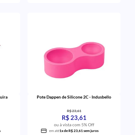
uira
Pote Dappen de Silicone 2C - Indusbello
R$ 23,61
R$ 23,61
ou à vista com 5% Off
s
em até
1x de R$ 23,61 sem juros