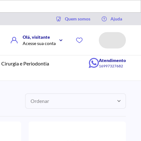
Quem somos
Ajuda
Olá, visitante
Acesse sua conta
Atendimento
Cirurgia e Periodontia
16997327682
Ordenar