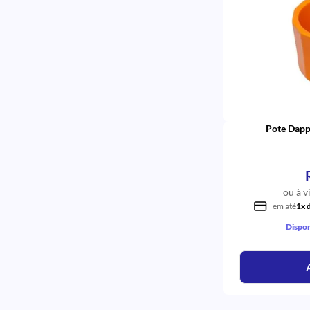
Pote Dappe
ou à v
em até
1x 
Dispon