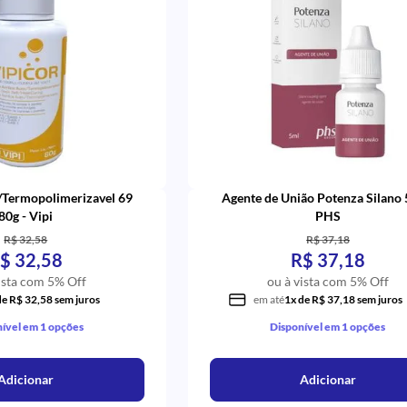
/Termopolimerizavel 69
Agente de União Potenza Silano 
80g - Vipi
PHS
R$ 32,58
R$ 37,18
$ 32,58
R$ 37,18
ista com 5% Off
ou à vista com 5% Off
de R$ 32,58 sem juros
em até
1x de R$ 37,18 sem juros
ível em 1 opções
Disponível em 1 opções
Adicionar
Adicionar