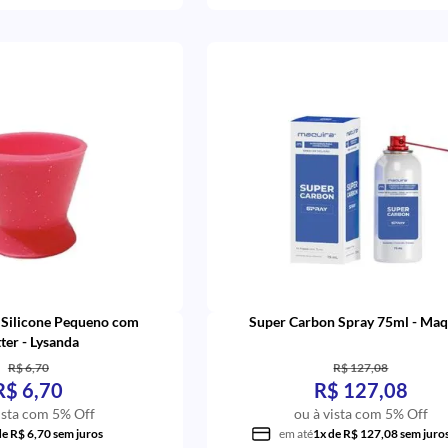
 Silicone Pequeno com
Super Carbon Spray 75ml - Maq
tter - Lysanda
R$ 6,70
R$ 127,08
R$ 6,70
R$ 127,08
ista com 5% Off
ou à vista com 5% Off
de R$ 6,70 sem juros
em até
1x de R$ 127,08 sem juro