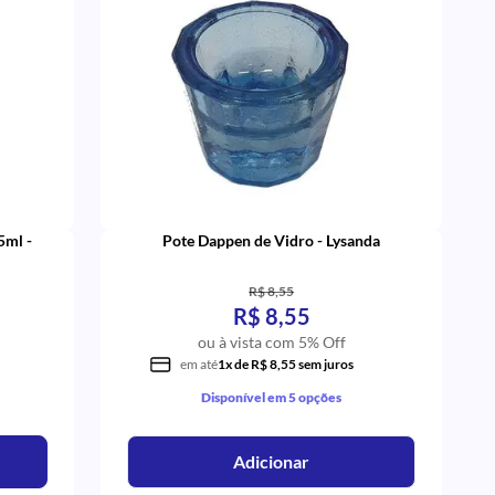
5ml -
Pote Dappen de Vidro - Lysanda
R$ 8,55
R$ 8,55
ou à vista com 5% Off
em até
1x de R$ 8,55 sem juros
Disponível em 5 opções
Adicionar