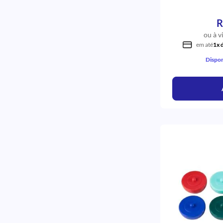
SS PLUS
SHOFU
R
PHS DO BRASIL LTDA
P&G
ou à v
NOVA DFL
em até
1x 
JP INDUSTRIA
Dispon
JOHNSON E JOHNSON
IODONTOSUL
INTERDENTAL
FARMACE
EPOXIGLASS
DSP
DENT-FLEX
DENSELL
CRISTOFOLI
CREMER
COTISEN
CONNE
CAVITA
ANGELUS PRIMA DENTAL
ALLOYTECH
AF DO BRASIL