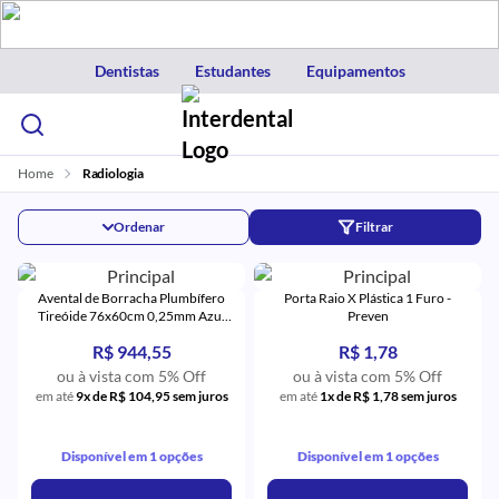
Dentistas
Estudantes
Equipamentos
Home
Radiologia
Ordenar
Filtrar
Avental de Borracha Plumbífero
Porta Raio X Plástica 1 Furo -
Tireóide 76x60cm 0,25mm Azul
Preven
Marinho com Protetor - N Martins
R$ 944,55
R$ 1,78
ou à vista com 5% Off
ou à vista com 5% Off
em até
9x de R$ 104,95 sem juros
em até
1x de R$ 1,78 sem juros
Disponível em 1 opções
Disponível em 1 opções