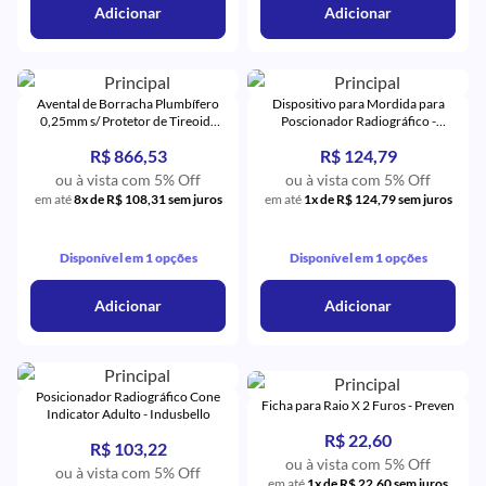
Adicionar
Adicionar
Avental de Borracha Plumbífero
Dispositivo para Mordida para
0,25mm s/ Protetor de Tireoide
Poscionador Radiográfico -
76x60cm Cinza - N Martins
Indusbello
R$ 866,53
R$ 124,79
ou à vista com 5% Off
ou à vista com 5% Off
em até
8x de R$ 108,31 sem juros
em até
1x de R$ 124,79 sem juros
Disponível em 1 opções
Disponível em 1 opções
Adicionar
Adicionar
Posicionador Radiográfico Cone
Ficha para Raio X 2 Furos - Preven
Indicator Adulto - Indusbello
R$ 22,60
R$ 103,22
ou à vista com 5% Off
ou à vista com 5% Off
em até
1x de R$ 22,60 sem juros