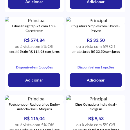
Adicionar
Adicionar
Filme Insight Ip-21 com 150 -
Colgadura Simples com 3 Pares -
Carestream
Preven
R$ 574,84
R$ 33,50
ou à vista com 5% Off
ou à vista com 5% Off
em até
5x de R$ 114,96 sem juros
em até
1x de R$ 33,50 sem juros
Disponível em 1 opções
Disponível em 1 opções
Adicionar
Adicionar
Posicionador Radiográfico Endo+
Clips Colgadura Individual -
Autoclavável - Maquira
Golgran
R$ 115,04
R$ 9,53
ou à vista com 5% Off
ou à vista com 5% Off
em até
1x de R$ 115,04 sem juros
em até
1x de R$ 9,53 sem juros