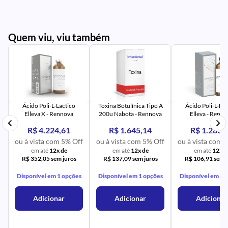
Quem viu, viu também
PR
IM
UR
NA
PR
AV
PR
IM
UR
NA
Ácido Poli-L-Lactico
Toxina Botulínica Tipo A
Ácido Poli-L-Lac
Elleva X - Rennova
200u Nabota - Rennova
Elleva - Renn
R$ 4.224,61
R$ 1.645,14
R$ 1.283,
ou à vista com 5% Off
ou à vista com 5% Off
ou à vista com 
em até
12x de
em até
12x de
em até
12x d
R$ 352,05 sem juros
R$ 137,09 sem juros
R$ 106,91 sem j
Disponível em 1 opções
Disponível em 1 opções
Disponível em 1 
Adicionar
Adicionar
Adicionar