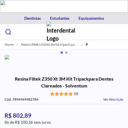
Dentistas
Estudantes
Equipamentos
Home
Resina filtek z350xt 3m kit tripack para dentes clareados solventum
P
Resina Filtek Z350 Xt 3M Kit Tripackpara Dentes
Clareados - Solventum
(0)
Cód. 7896969982784
Ver descrição
R$ 802,89
8x de R$ 100,36 sem juros