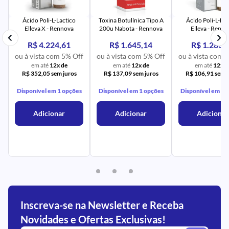
PR
IM
UR
NA
PR
AV
PR
IM
UR
NA
Ácido Poli-L-Lactico
Toxina Botulínica Tipo A
Ácido Poli-L-Lac
Elleva X - Rennova
200u Nabota - Rennova
Elleva - Renn
R$ 4.224,61
R$ 1.645,14
R$ 1.283,
ou à vista com 5% Off
ou à vista com 5% Off
ou à vista com 
em até
12x de
em até
12x de
em até
12x d
R$ 352,05 sem juros
R$ 137,09 sem juros
R$ 106,91 sem j
Disponível em 1 opções
Disponível em 1 opções
Disponível em 1 
Adicionar
Adicionar
Adicionar
Inscreva-se na Newsletter e Receba
Novidades e Ofertas Exclusivas!