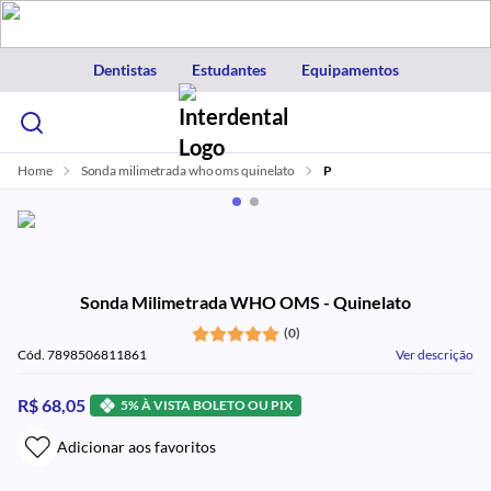
Dentistas
Estudantes
Equipamentos
Home
Sonda milimetrada who oms quinelato
P
Sonda Milimetrada WHO OMS - Quinelato
(0)
Cód. 7898506811861
Ver descrição
R$ 68,05
5% À VISTA BOLETO OU PIX
Adicionar aos favoritos