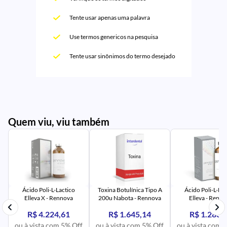
Tente usar apenas uma palavra
Use termos genericos na pesquisa
Tente usar sinônimos do termo desejado
Quem viu, viu também
PR
IM
UR
NA
PR
AV
PR
IM
UR
NA
Ácido Poli-L-Lactico
Toxina Botulínica Tipo A
Ácido Poli-L-Lac
Elleva X - Rennova
200u Nabota - Rennova
Elleva - Renn
R$ 4.224,61
R$ 1.645,14
R$ 1.283,
ou à vista com 5% Off
ou à vista com 5% Off
ou à vista com 