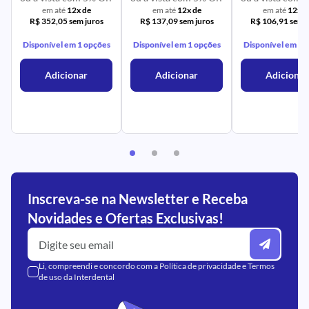
em até
12x de
em até
12x de
em até
12x d
R$ 352,05 sem juros
R$ 137,09 sem juros
R$ 106,91 sem j
Disponível em 1 opções
Disponível em 1 opções
Disponível em 1 
Adicionar
Adicionar
Adicionar
Inscreva-se na Newsletter e Receba
Novidades e Ofertas Exclusivas!
Li, compreendi e concordo com a
Política de privacidade
e
Termos
de uso
da Interdental