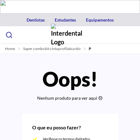
Dentistas
Estudantes
Equipamentos
Home
Super combo kit cinta profilatica tdv
P
Oops!
Nenhum produto para ver aqui 😞
O que eu posso fazer?
Verifique os termos digitados