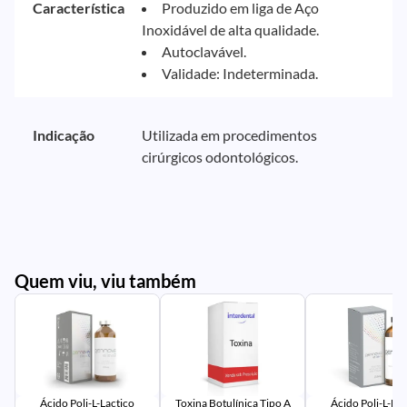
Característica
Produzido em liga de Aço
Inoxidável de alta qualidade.
Autoclavável.
Validade: Indeterminada.
Indicação
Utilizada em procedimentos
cirúrgicos odontológicos.
Quem viu, viu também
PR
IM
UR
NA
PR
AV
PR
IM
UR
NA
Ácido Poli-L-Lactico
Toxina Botulínica Tipo A
Ácido Poli-L-Lac