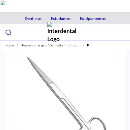
Dentistas
Estudantes
Equipamentos
Home
Tesoura cirurgica 15cm reta fina fina 6b invent
P