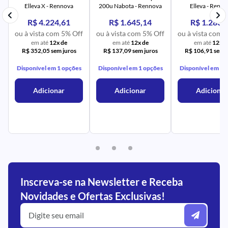
Elleva X - Rennova
200u Nabota - Rennova
Elleva - Renn
R$ 4.224,61
R$ 1.645,14
R$ 1.283,
ou à vista com 5% Off
ou à vista com 5% Off
ou à vista com 
em até
12x de
em até
12x de
em até
12x d
R$ 352,05 sem juros
R$ 137,09 sem juros
R$ 106,91 sem j
Disponível em 1 opções
Disponível em 1 opções
Disponível em 1 
Adicionar
Adicionar
Adicionar
Inscreva-se na Newsletter e Receba
Novidades e Ofertas Exclusivas!