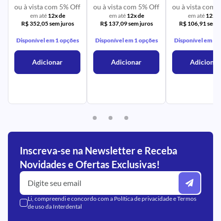
ou à vista com 5% Off
ou à vista com 5% Off
ou à vista com 
em até
12x de
em até
12x de
em até
12x d
R$ 352,05 sem juros
R$ 137,09 sem juros
R$ 106,91 sem j
Disponível em 1 opções
Disponível em 1 opções
Disponível em 1 
Adicionar
Adicionar
Adicionar
Inscreva-se na Newsletter e Receba
Novidades e Ofertas Exclusivas!
Li, compreendi e concordo com a
Política de privacidade
e
Termos
de uso
da Interdental