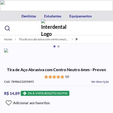
Dentistas
Estudantes
Equipamentos
Home
Tira de aco abrasiva com centro neutro 6mm com 12 preven
P
Tira de Aço Abrasiva com Centro Neutro 6mm - Preven
(0)
Cód. 7898623205895
Ver descrição
R$ 14,89
5% À VISTA BOLETO OU PIX
Adicionar aos favoritos