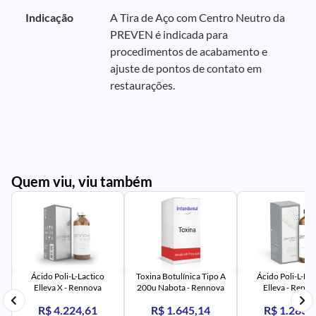
Indicação
A Tira de Aço com Centro Neutro da
PREVEN é indicada para
procedimentos de acabamento e
ajuste de pontos de contato em
restaurações.
Quem viu, viu também
PR
IM
UR
NA
PR
AV
PR
IM
UR
NA
Ácido Poli-L-Lactico
Toxina Botulínica Tipo A
Ácido Poli-L-Lac
Elleva X - Rennova
200u Nabota - Rennova
Elleva - Renn
R$ 4.224,61
R$ 1.645,14
R$ 1.283,