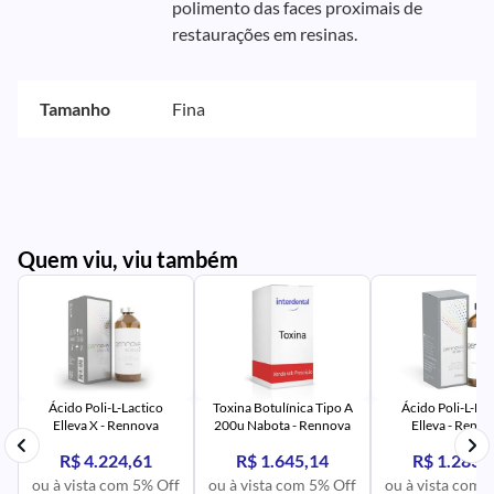
polimento das faces proximais de
restaurações em resinas.
Tamanho
Fina
Quem viu, viu também
PR
IM
UR
NA
PR
AV
PR
IM
UR
NA
Ácido Poli-L-Lactico
Toxina Botulínica Tipo A
Ácido Poli-L-Lac
Elleva X - Rennova
200u Nabota - Rennova
Elleva - Renn
R$ 4.224,61
R$ 1.645,14
R$ 1.283,
ou à vista com 5% Off
ou à vista com 5% Off
ou à vista com 