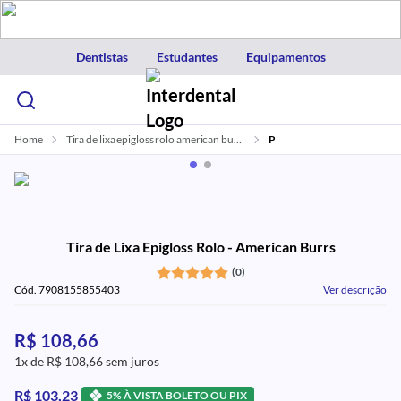
Dentistas
Estudantes
Equipamentos
Home
Tira de lixa epigloss rolo american burrs
P
Tira de Lixa Epigloss Rolo - American Burrs
(0)
Cód. 7908155855403
Ver descrição
R$ 108,66
1x de R$ 108,66 sem juros
R$ 103,23
5% À VISTA BOLETO OU PIX