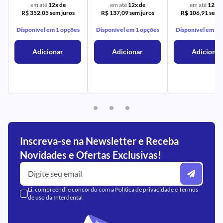
em até
12x de
em até
12x de
em até
12x d
R$ 352,05 sem juros
R$ 137,09 sem juros
R$ 106,91 sem j
Disponível em 1 opções
Disponível em 1 opções
Disponível em 1 
Adicionar
Adicionar
Adicionar
Inscreva-se na Newsletter e Receba
Novidades e Ofertas Exclusivas!
Li, compreendi e concordo com a
Política de privacidade
e
Termos
de uso
da Interdental