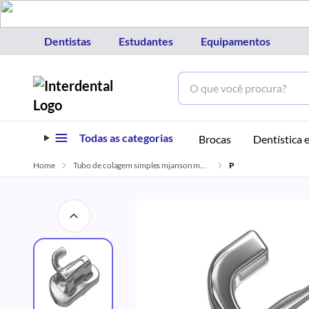
Dentistas
Estudantes
Equipamentos
Todas as categorias
Brocas
Dentística e
Home
Tubo de colagem simples mjanson mbt 0 022 orthometric
P