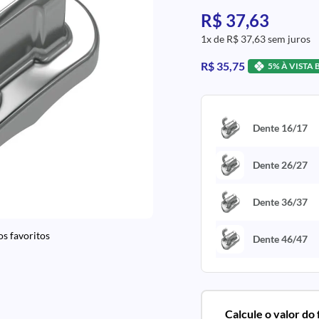
R$ 37,63
1x de R$ 37,63 sem juros
R$ 35,75
5% À VISTA 
Dente 16/17
Dente 26/27
Dente 36/37
os favoritos
Dente 46/47
Calcule o valor do