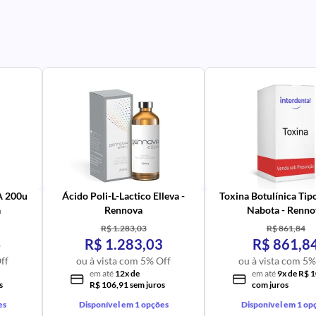
PR
IM
UR
NA
PR
AV
PR
IM
UR
NA
 A 200u
Ácido Poli-L-Lactico Elleva -
Toxina Botulínica Tip
a
Rennova
Nabota - Renno
R$ 1.283,03
R$ 861,84
4
R$ 1.283,03
R$ 861,8
ff
ou à vista com 5% Off
ou à vista com 5%
em até
12x de
em até
9x de R$ 
s
R$ 106,91 sem juros
com juros
es
Disponível em 1 opções
Disponível em 1 op