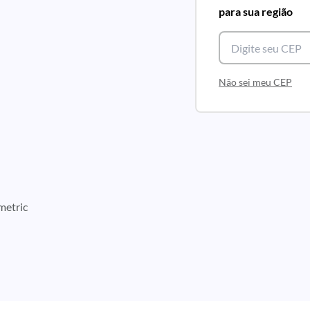
para sua região
Não sei meu CEP
metric