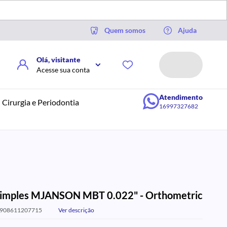
Quem somos
Ajuda
Olá, visitante
Acesse sua conta
Atendimento
Cirurgia e Periodontia
16997327682
Simples MJANSON MBT 0.022" - Orthometric
7908611207715
Ver descrição