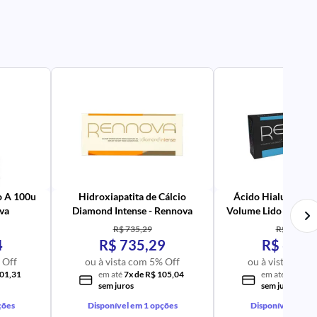
PR
AV
PR
IM
UR
NA
PR
AV
PR
IM
UR
NA
o A 100u
Hidroxiapatita de Cálcio
Ácido Hialurônico 
va
Diamond Intense - Rennova
Volume Lido com 1 s
- Rennova
R$ 735,29
R$ 622,40
4
R$ 735,29
R$ 622,
 Off
ou à vista com 5% Off
ou à vista com 
101,31
em até
7x de R$ 105,04
em até
6x de R
sem juros
sem juros
ções
Disponível em 1 opções
Disponível em 1 