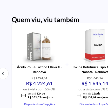
Quem viu, viu também
PR
IM
UR
NA
PR
AV
Ácido Poli-L-Lactico Elleva X -
Toxina Botulínica Tipo
Rennova
Nabota - Rennov
R$ 4.224,61
R$ 1.645,14
R$ 4.224,61
R$ 1.645,1
ou à vista com 5% Off
ou à vista com 5% O
em até
12x de
em até
12x de
R$ 352,05 sem juros
R$ 137,09 sem juro
Disponível em 1 opções
Disponível em 1 opçõ