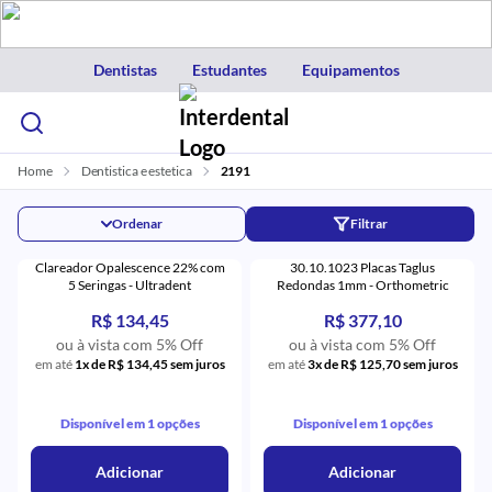
Dentistas
Estudantes
Equipamentos
Home
Dentistica e estetica
2191
Ordenar
Filtrar
Clareador Opalescence 22% com
30.10.1023 Placas Taglus
5 Seringas - Ultradent
Redondas 1mm - Orthometric
R$ 134,45
R$ 377,10
ou à vista com 5% Off
ou à vista com 5% Off
em até
1x de R$ 134,45 sem juros
em até
3x de R$ 125,70 sem juros
Disponível em 1 opções
Disponível em 1 opções
Adicionar
Adicionar