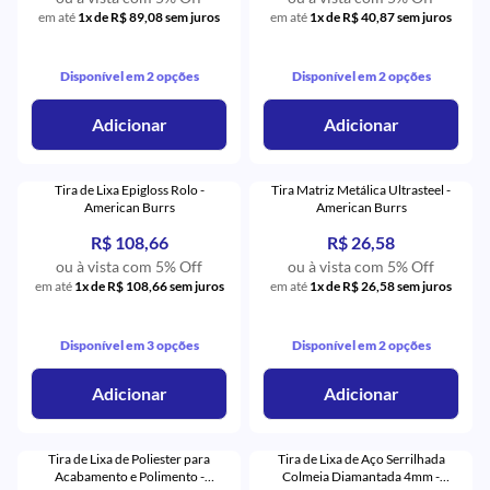
em até
1x de R$ 89,08 sem juros
em até
1x de R$ 40,87 sem juros
Disponível em 2 opções
Disponível em 2 opções
Adicionar
Adicionar
Tira de Lixa Epigloss Rolo -
Tira Matriz Metálica Ultrasteel -
American Burrs
American Burrs
R$ 108,66
R$ 26,58
ou à vista com 5% Off
ou à vista com 5% Off
em até
1x de R$ 108,66 sem juros
em até
1x de R$ 26,58 sem juros
Disponível em 3 opções
Disponível em 2 opções
Adicionar
Adicionar
Tira de Lixa de Poliester para
Tira de Lixa de Aço Serrilhada
Acabamento e Polimento -
Colmeia Diamantada 4mm -