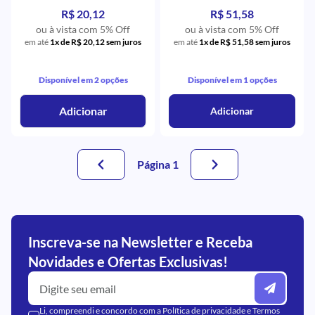
Microdont
Microdont
R$ 20,12
R$ 51,58
ou à vista com 5% Off
ou à vista com 5% Off
em até
1x de R$ 20,12 sem juros
em até
1x de R$ 51,58 sem juros
Disponível em 2 opções
Disponível em 1 opções
Adicionar
Adicionar
Página 1
Inscreva-se na Newsletter e Receba
Novidades e Ofertas Exclusivas!
Li, compreendi e concordo com a
Política de privacidade
e
Termos