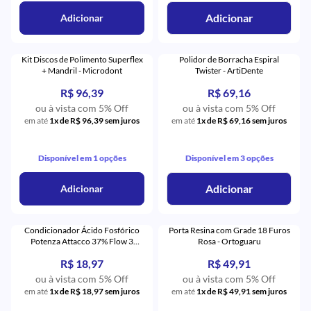
Adicionar
Adicionar
Kit Discos de Polimento Superflex
Polidor de Borracha Espiral
+ Mandril - Microdont
Twister - ArtiDente
R$ 96,39
R$ 69,16
ou à vista com 5% Off
ou à vista com 5% Off
em até
1x de R$ 96,39 sem juros
em até
1x de R$ 69,16 sem juros
Disponível em 1 opções
Disponível em 3 opções
Adicionar
Adicionar
Condicionador Ácido Fosfórico
Porta Resina com Grade 18 Furos
Potenza Attacco 37% Flow 3
Rosa - Ortoguaru
Seringas - PHS
R$ 18,97
R$ 49,91
ou à vista com 5% Off
ou à vista com 5% Off
em até
1x de R$ 18,97 sem juros
em até
1x de R$ 49,91 sem juros