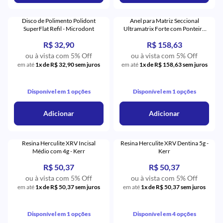
Disco de Polimento Polidont
Anel para Matriz Seccional
SuperFlat Refil - Microdont
Ultramatrix Forte com Ponteira
Ultratip - American Burrs
R$ 32,90
R$ 158,63
ou à vista com 5% Off
ou à vista com 5% Off
em até
1x de R$ 32,90 sem juros
em até
1x de R$ 158,63 sem juros
Disponível em 1 opções
Disponível em 1 opções
Adicionar
Adicionar
Resina Herculite XRV Incisal
Resina Herculite XRV Dentina 5g -
Médio com 4g - Kerr
Kerr
R$ 50,37
R$ 50,37
ou à vista com 5% Off
ou à vista com 5% Off
em até
1x de R$ 50,37 sem juros
em até
1x de R$ 50,37 sem juros
Disponível em 1 opções
Disponível em 4 opções