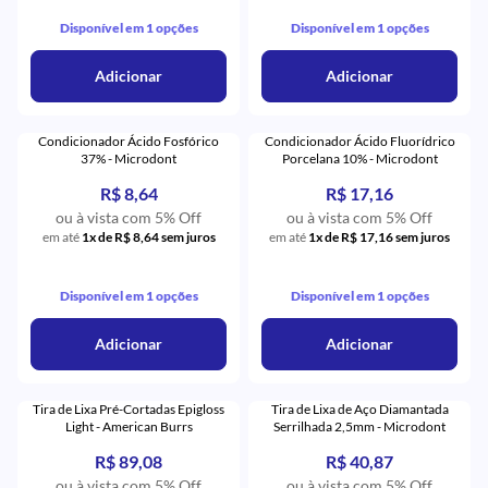
Disponível em 1 opções
Disponível em 1 opções
Adicionar
Adicionar
Condicionador Ácido Fosfórico
Condicionador Ácido Fluorídrico
37% - Microdont
Porcelana 10% - Microdont
R$ 8,64
R$ 17,16
ou à vista com 5% Off
ou à vista com 5% Off
em até
1x de R$ 8,64 sem juros
em até
1x de R$ 17,16 sem juros
Disponível em 1 opções
Disponível em 1 opções
Adicionar
Adicionar
Tira de Lixa Pré-Cortadas Epigloss
Tira de Lixa de Aço Diamantada
Light - American Burrs
Serrilhada 2,5mm - Microdont
R$ 89,08
R$ 40,87
ou à vista com 5% Off
ou à vista com 5% Off