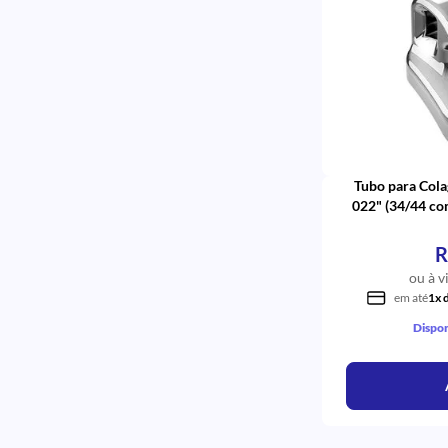
Mandibula
Inferior Retangular
Inferior Crni
Flexy NiTi
Estético Superlástico
Estético Superlástico Redondo
De Bolso
Curva Reversa- Spee Retangular
Corrente
Tubo para Col
Copper 35°C Superior Redondo
022" (34/44 co
Articulado
Aberta(compressão)
R
A Granel
Y3034
ou à v
Universal Refil
em até
1x 
TMA
Dispon
Thermo-Plus Quadrado
Tampa Articulada
Superlástico Ultra Leve
Superlástico Quadrado
Superior
Superior Quadrado