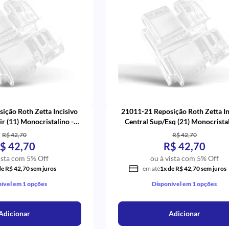
ição Roth Zetta Incisivo
21011-21 Reposição Roth Zetta In
ir (11) Monocristalino -
Central Sup/Esq (21) Monocristal
Eurodonto
Eurodonto
R$ 42,70
R$ 42,70
$ 42,70
R$ 42,70
ista com 5% Off
ou à vista com 5% Off
de R$ 42,70 sem juros
em até
1x de R$ 42,70 sem juros
ível em 1 opções
Disponível em 1 opções
Adicionar
Adicionar