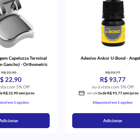
agem Capelozza Terminal
Adesivo Ankor U-Bond - Ange
m Gancho) - Orthometric
R$ 22,90
R$ 93,77
$ 22,90
R$ 93,77
ista com 5% Off
ou à vista com 5% Off
de R$ 22,90 sem juros
em até
1x de R$ 93,77 sem juros
ível em 1 opções
Disponível em 1 opções
Adicionar
Adicionar