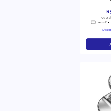
Duro Elástico
Thermo-Plus redondo
R
ROLO
Superlástico Retangular
ou à v
Standard
em até
1x 
Standard Retangular
Dispon
Retangular
Refil
Thermo-Plus Retangular
Rhodium Superlástico Redondo
Fechada(tração)
Copper 35°C Superior Retangular
Superior Retangular
Superelástico
Rhodium Superlástico
Pesado
Mini
Meia Cana
Intraoral Superelástico
Inferior
Fechada(tração) Miniparafuso
Esquerdo
Direito