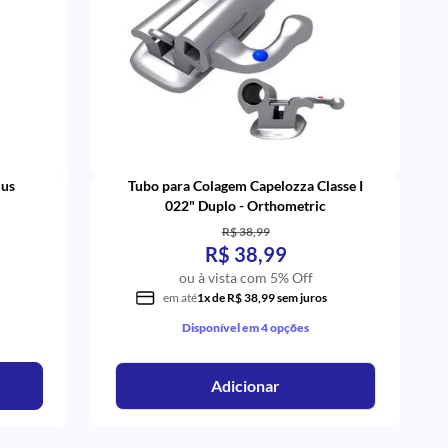
lus
Tubo para Colagem Capelozza Classe I
022" Duplo - Orthometric
R$ 38,99
R$ 38,99
ou à vista com 5% Off
em até
1x de R$ 38,99 sem juros
Disponível em 4 opções
Adicionar