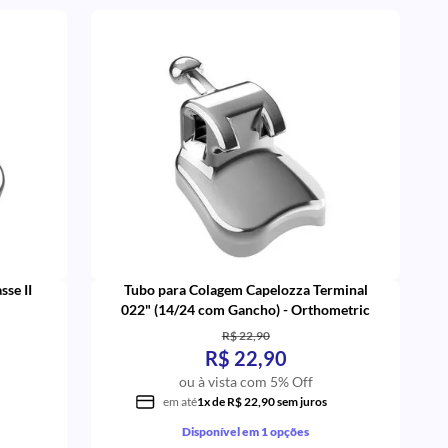
sse II
Tubo para Colagem Capelozza Terminal
022" (14/24 com Gancho) - Orthometric
R$ 22,90
R$ 22,90
ou à vista com 5% Off
em até
1x de R$ 22,90 sem juros
Disponível em 1 opções