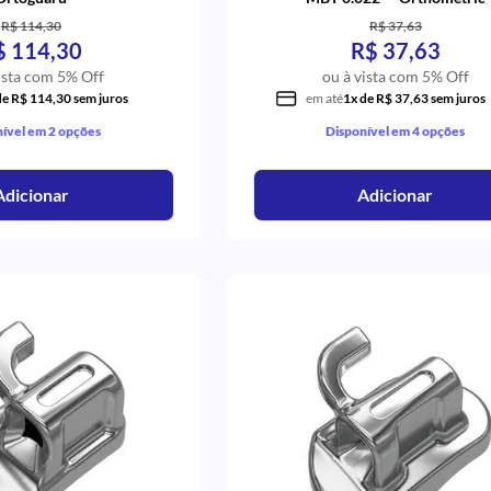
R$ 114,30
R$ 37,63
$ 114,30
R$ 37,63
ista com 5% Off
ou à vista com 5% Off
de R$ 114,30 sem juros
em até
1x de R$ 37,63 sem juros
ível em 2 opções
Disponível em 4 opções
Adicionar
Adicionar