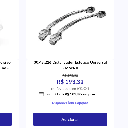
cisivo
30.45.216 Distalizador Estético Universal
ino -
- Morelli
R$ 193,32
R$ 193,32
ou à vista com 5% Off
em até
1x de R$ 193,32 sem juros
Disponível em 1 opções
Adicionar