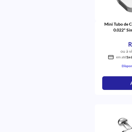
Copper 35°C Inferior
3 Fios Redondo
Superior Redondo
Superior Crni
Mini Tubo de
Sem Gancho
0.022" Si
Rhodium Superlástico Retangular
Para Disjunção
R
Inferior Redondo
ou à v
Estrela
em até
1x 
Elástico Ortodôntico
Elástico Bengalinha
Dispon
Curva Reversa-Spee Superlástico
Redondo
Copper 35°C Inferior Redondo
Com Gancho
Unilateral
Rotator
Reto
Quadrado
Pesada
Modular
Médio Duro