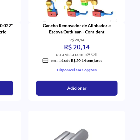
0.022"
Gancho Removedor de Alinhador e
tric
Escova Outklean - Coraldent
R$ 20,14
R$ 20,14
ou à vista com 5% Off
em até
1x de R$ 20,14 sem juros
Disponível em 1 opções
Adicionar