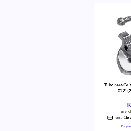
Standard Quadrado
Slot Fechado
Slot Aberto
Simples Metálico
Roth
Rotator Universal
Redondo para Fios
Primer
Ponta Triangular
Ponta triangular Invertido
Ponta Reta/Curva
Ponta Redonda
Ponta Quadrada
Ponta Curva
Pinça Para Braquetes
Tubo para Cola
Para Tubos
022" (2
Para Soldagem
Para Mpo
R
Para Fios
ou à v
Padrão III
em até
1x 
PADRAO II
Ortodôntico
Dispon
ortho