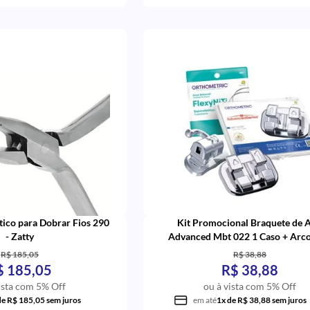
tico para Dobrar Fios 290
Kit Promocional Braquete de 
- Zatty
Advanced Mbt 022 1 Caso + Arco
Tubos - Orthometric
R$ 185,05
R$ 38,88
$ 185,05
R$ 38,88
ista com 5% Off
ou à vista com 5% Off
de R$ 185,05 sem juros
em até
1x de R$ 38,88 sem juros