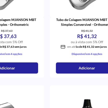
 Colagem MJANSON MBT
Tubo de Colagem MJANSON MBT 
mples - Orthometric
Simples Conversível - Orthome
R$ 37,63
R$ 41,32
$ 37,63
R$ 41,32
ista com 5% Off
ou à vista com 5% Off
de R$ 37,63 sem juros
em até
1x de R$ 41,32 sem juros
ível em 4 opções
Disponível em 4 opções
Adicionar
Adicionar