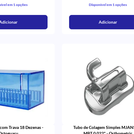
ível em 1 opções
Disponível em 1 opções
Adicionar
Adicionar
 com Trava 18 Dezenas -
Tubo de Colagem Simples MJA
Ortoguaru
MBT 0.022" - Orthometric