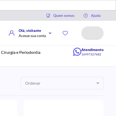
Quem somos
Ajuda
Olá, visitante
Acesse sua conta
Atendimento
Cirurgia e Periodontia
16997327682
Ordenar