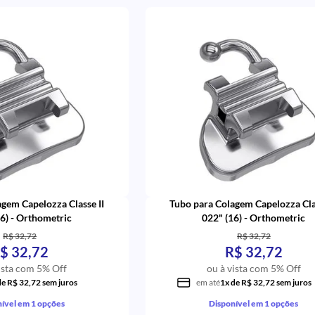
gem Capelozza Classe II
Tubo para Colagem Capelozza Cla
6) - Orthometric
022" (16) - Orthometric
R$ 32,72
R$ 32,72
$ 32,72
R$ 32,72
ista com 5% Off
ou à vista com 5% Off
de R$ 32,72 sem juros
em até
1x de R$ 32,72 sem juros
ível em 1 opções
Disponível em 1 opções