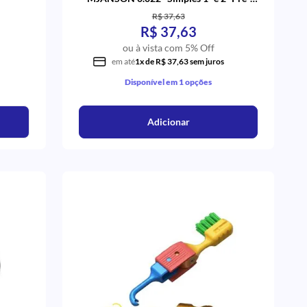
Molares - Orthometric
R$ 37,63
R$ 37,63
ou à vista com 5% Off
em até
1x de R$ 37,63 sem juros
Disponível em 1 opções
Adicionar