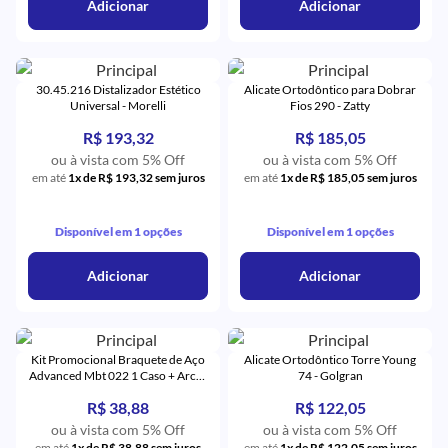
Adicionar
Adicionar
30.45.216 Distalizador Estético
Alicate Ortodôntico para Dobrar
Universal - Morelli
Fios 290 - Zatty
R$ 193,32
R$ 185,05
ou à vista com 5% Off
ou à vista com 5% Off
em até
1x de R$ 193,32 sem juros
em até
1x de R$ 185,05 sem juros
Disponível em 1 opções
Disponível em 1 opções
Adicionar
Adicionar
Kit Promocional Braquete de Aço
Alicate Ortodôntico Torre Young
Advanced Mbt 022 1 Caso + Arcos
74 - Golgran
+ 4 Tubos - Orthometric
R$ 38,88
R$ 122,05
ou à vista com 5% Off
ou à vista com 5% Off
em até
1x de R$ 38,88 sem juros
em até
1x de R$ 122,05 sem juros