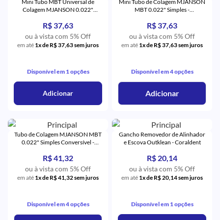
Mini Tubo MBT Universal de
Mini Tubo de Colagem MJANSON
Colagem MJANSON 0.022"
MBT 0.022" Simples -
Simples 1º e 2º Pré-Molares -
Orthometric
R$ 37,63
R$ 37,63
Orthometric
ou à vista com 5% Off
ou à vista com 5% Off
em até
1x de R$ 37,63 sem juros
em até
1x de R$ 37,63 sem juros
Disponível em 1 opções
Disponível em 4 opções
Adicionar
Adicionar
Tubo de Colagem MJANSON MBT
Gancho Removedor de Alinhador
0.022" Simples Conversível -
e Escova Outklean - Coraldent
Orthometric
R$ 41,32
R$ 20,14
ou à vista com 5% Off
ou à vista com 5% Off
em até
1x de R$ 41,32 sem juros
em até
1x de R$ 20,14 sem juros
Disponível em 4 opções
Disponível em 1 opções